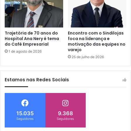
Trajetória de 70 anos do
Encontro com o Sindilojas
Hospital Ana Nery é tema
foca na liderança e
do Café Empresarial
motivação das equipes no
varejo
1 de agosto de 2026
25 de julho de 2026
Estamos nas Redes Sociais
15.035
9.368
Seguidores
Seguidores