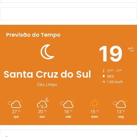
Previsão do Tempo
19
℃
Santa Cruz do Sul
27º - 17º
96%
1.65 km/h
Céu Limpo
27
20
16
15
13
℃
℃
℃
℃
℃
qui
sex
sáb
dom
seg