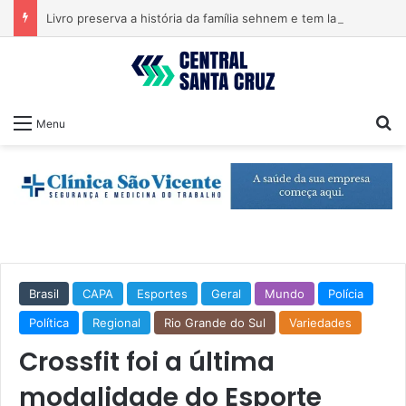
Livro preserva a história da família sehnem e tem lançamento em encontro familiar
Pr
Menu
Brasil
CAPA
Esportes
Geral
Mundo
Polícia
Política
Regional
Rio Grande do Sul
Variedades
Crossfit foi a última
modalidade do Esporte