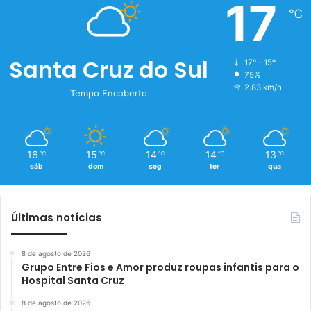
17
℃
Santa Cruz do Sul
17º - 15º
75%
2.83 km/h
Tempo Encoberto
16
15
14
14
13
℃
℃
℃
℃
℃
sáb
dom
seg
ter
qua
Últimas notícias
8 de agosto de 2026
Grupo Entre Fios e Amor produz roupas infantis para o
Hospital Santa Cruz
8 de agosto de 2026