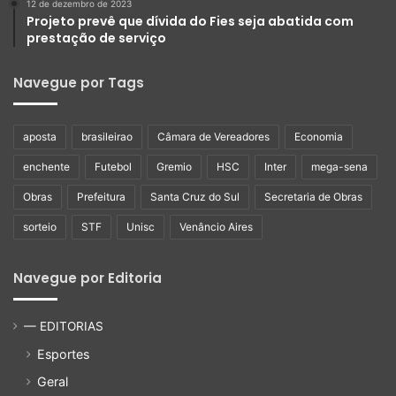
12 de dezembro de 2023
Projeto prevê que dívida do Fies seja abatida com
prestação de serviço
Navegue por Tags
aposta
brasileirao
Câmara de Vereadores
Economia
enchente
Futebol
Gremio
HSC
Inter
mega-sena
Obras
Prefeitura
Santa Cruz do Sul
Secretaria de Obras
sorteio
STF
Unisc
Venâncio Aires
Navegue por Editoria
— EDITORIAS
Esportes
Geral