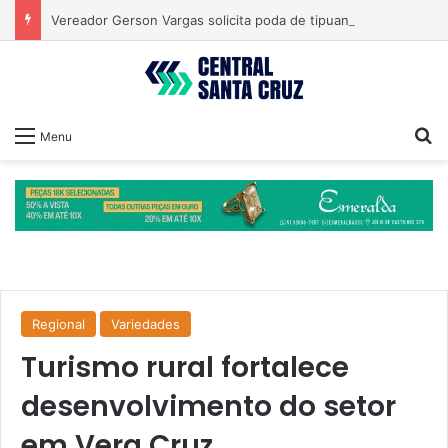
Vereador Gerson Vargas solicita poda de tipuanas para garantir segurança
Pr
Menu
Regional
Variedades
Turismo rural fortalece
desenvolvimento do setor
em Vera Cruz