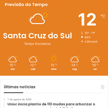
Previsão do Tempo
12
℃
Santa Cruz do Sul
15º - 11º
84%
3.89 km/h
Tempo Encoberto
15
12
15
14
16
℃
℃
℃
℃
℃
sex
sáb
dom
seg
ter
Últimas notícias
7 de agosto de 2026
Unisc inicia plantio de 110 mudas para arborizar o