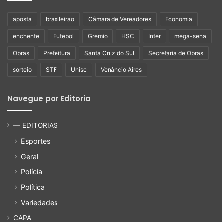
aposta
brasileirao
Câmara de Vereadores
Economia
enchente
Futebol
Gremio
HSC
Inter
mega-sena
Obras
Prefeitura
Santa Cruz do Sul
Secretaria de Obras
sorteio
STF
Unisc
Venâncio Aires
Navegue por Editoria
— EDITORIAS
Esportes
Geral
Polícia
Política
Variedades
CAPA