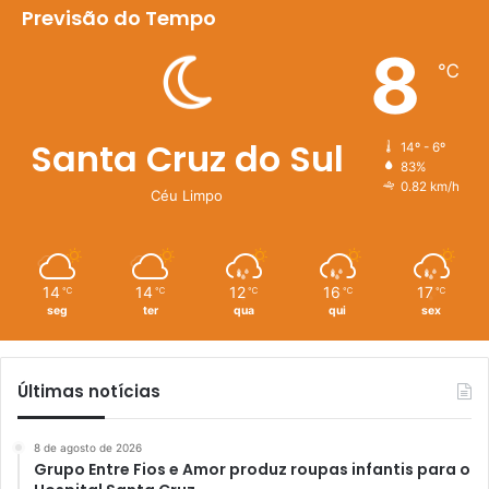
Previsão do Tempo
8
℃
Santa Cruz do Sul
14º - 6º
83%
0.82 km/h
Céu Limpo
14
14
12
16
17
℃
℃
℃
℃
℃
seg
ter
qua
qui
sex
Últimas notícias
8 de agosto de 2026
Grupo Entre Fios e Amor produz roupas infantis para o