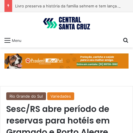
Livro preserva a história da família sehnem e tem lançamento em encontro familiar
Pr
Menu
Rio Grande do Sul
Variedades
Sesc/RS abre período de
reservas para hotéis em
Gramado e Porto Alegre