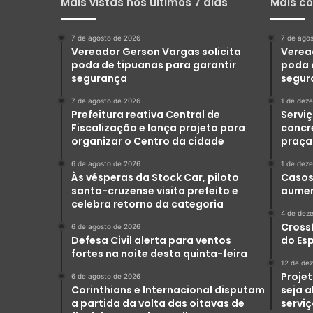
Mais vistas nos últimos 7 dias
Mais c
7 de agosto de 2026
7 de ago
Vereador Gerson Vargas solicita
Verea
poda de tipuanas para garantir
poda 
segurança
segur
7 de agosto de 2026
1 de dez
Prefeitura reativa Central de
Serviç
Fiscalização e lança projeto para
concr
organizar o Centro da cidade
praça
6 de agosto de 2026
1 de dez
Às vésperas da Stock Car, piloto
Casos 
santa-cruzense visita prefeito e
aumen
celebra retorno da categoria
4 de dez
Crossf
6 de agosto de 2026
Defesa Civil alerta para ventos
do Es
fortes na noite desta quinta-feira
12 de de
Projet
6 de agosto de 2026
Corinthians e Internacional disputam
seja 
a partida da volta das oitavas de
servi