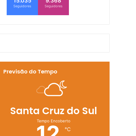
15.035
9.368
Seguidores
Seguidores
Previsão do Tempo
Santa Cruz do Sul
Tempo Encoberto
12
℃