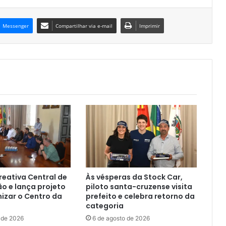
Messenger
Compartilhar via e-mail
Imprimir
 reativa Central de
Às vésperas da Stock Car,
ão e lança projeto
piloto santa-cruzense visita
izar o Centro da
prefeito e celebra retorno da
categoria
 de 2026
6 de agosto de 2026