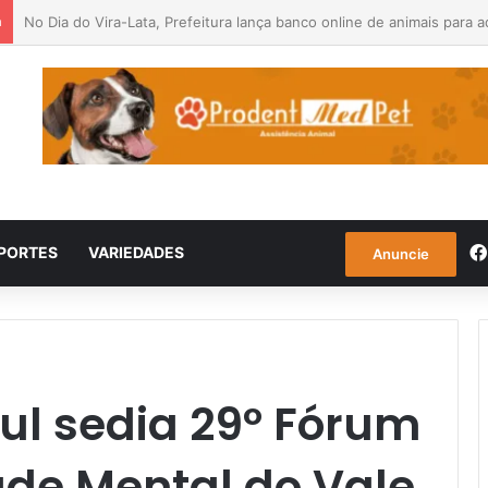
a
Entenda o que é o ciclone bomba que pode atingir o Sul do país
PORTES
VARIEDADES
Anuncie
ul sedia 29º Fórum
úde Mental do Vale