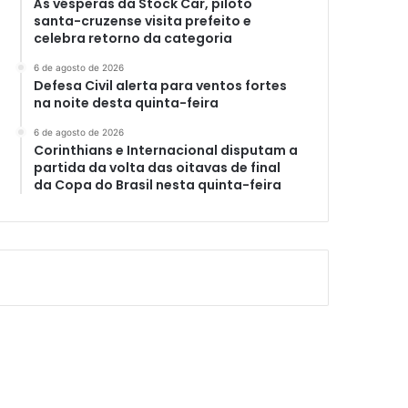
Às vésperas da Stock Car, piloto
santa-cruzense visita prefeito e
celebra retorno da categoria
6 de agosto de 2026
Defesa Civil alerta para ventos fortes
na noite desta quinta-feira
6 de agosto de 2026
Corinthians e Internacional disputam a
partida da volta das oitavas de final
da Copa do Brasil nesta quinta-feira