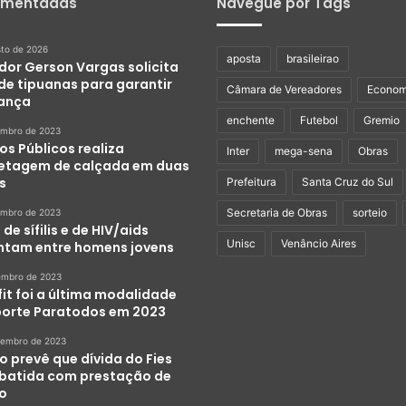
omentadas
Navegue por Tags
sto de 2026
aposta
brasileirao
dor Gerson Vargas solicita
de tipuanas para garantir
Câmara de Vereadores
Econom
ança
enchente
Futebol
Gremio
embro de 2023
os Públicos realiza
Inter
mega-sena
Obras
etagem de calçada em duas
s
Prefeitura
Santa Cruz do Sul
Secretaria de Obras
sorteio
embro de 2023
de sífilis e de HIV/aids
Unisc
Venâncio Aires
tam entre homens jovens
embro de 2023
it foi a última modalidade
porte Paratodos em 2023
zembro de 2023
o prevê que dívida do Fies
abatida com prestação de
ço