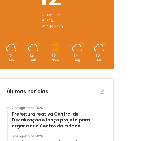
15º - 11º
82%
4.14 km/h
15
12
15
14
16
℃
℃
℃
℃
℃
sex
sáb
dom
seg
ter
Últimas notícias
7 de agosto de 2026
Prefeitura reativa Central de
Fiscalização e lança projeto para
organizar o Centro da cidade
6 de agosto de 2026