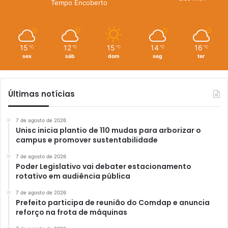
Tempo Encoberto
15
12
15
14
16
℃
℃
℃
℃
℃
sex
sáb
dom
seg
ter
Últimas notícias
7 de agosto de 2026
Unisc inicia plantio de 110 mudas para arborizar o
campus e promover sustentabilidade
7 de agosto de 2026
Poder Legislativo vai debater estacionamento
rotativo em audiência pública
7 de agosto de 2026
Prefeito participa de reunião do Comdap e anuncia
reforço na frota de máquinas