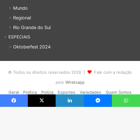
Mundo
Regional
Rio Grande do Sul
ESPECIAIS
Oktoberfest 2024
© Todos os direitos reservados 2026 |
Fale com a redação
pelo
Whatsapp
Geral
Política
Polícia
Esportes
Variedades
Quem Somos
Política de privacidade
Cadastro
Acesso
Facebook
X
Linkedin
Messenger
WhatsApp
Facebook
YouTube
Instagram
WhatsApp