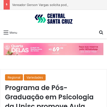
Vereador Gerson Vargas solicita poda de tipuanas para garantir segurança
Pr
Menu
Regional
Variedades
Programa de Pós-
Graduação em Psicologia
da Unisc promove Aula