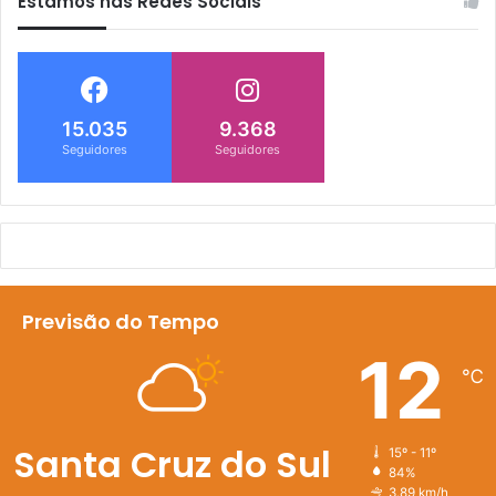
Estamos nas Redes Sociais
15.035
9.368
Seguidores
Seguidores
Previsão do Tempo
12
℃
Santa Cruz do Sul
15º - 11º
84%
3.89 km/h