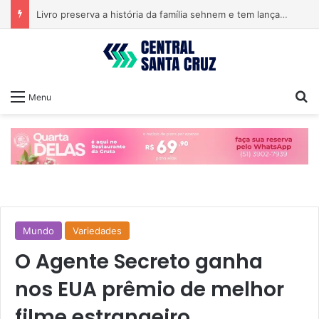
Livro preserva a história da família sehnem e tem lançamento em encontro familiar
Pr
Menu
Mundo
Variedades
O Agente Secreto ganha
nos EUA prêmio de melhor
filme estrangeiro