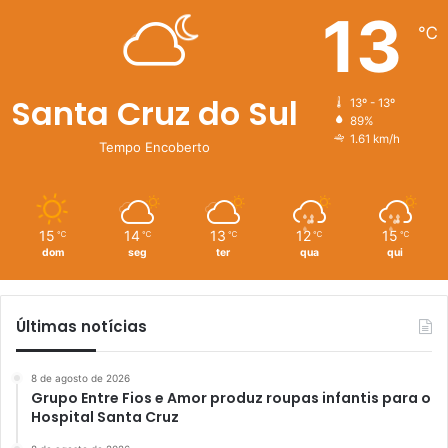
13
℃
Santa Cruz do Sul
13º - 13º
89%
1.61 km/h
Tempo Encoberto
15
14
13
12
15
℃
℃
℃
℃
℃
dom
seg
ter
qua
qui
Últimas notícias
8 de agosto de 2026
Grupo Entre Fios e Amor produz roupas infantis para o
Hospital Santa Cruz