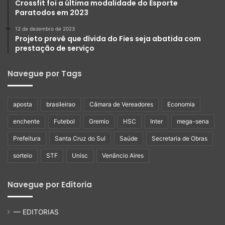
Crossfit foi a última modalidade do Esporte
Paratodos em 2023
12 de dezembro de 2023
Projeto prevê que dívida do Fies seja abatida com
prestação de serviço
Navegue por Tags
aposta
brasileirao
Câmara de Vereadores
Economia
enchente
Futebol
Gremio
HSC
Inter
mega-sena
Prefeitura
Santa Cruz do Sul
Saúde
Secretaria de Obras
sorteio
STF
Unisc
Venâncio Aires
Navegue por Editoria
— EDITORIAS