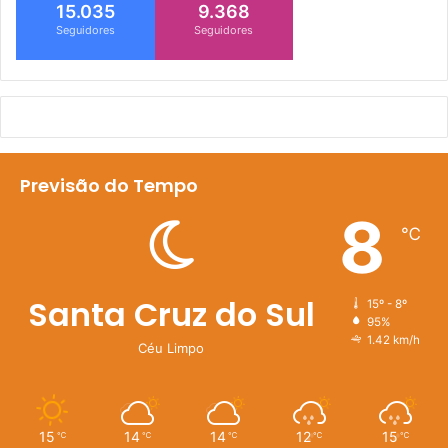
15.035
9.368
Seguidores
Seguidores
Previsão do Tempo
8
℃
Santa Cruz do Sul
15º - 8º
95%
1.42 km/h
Céu Limpo
15
14
14
12
15
℃
℃
℃
℃
℃