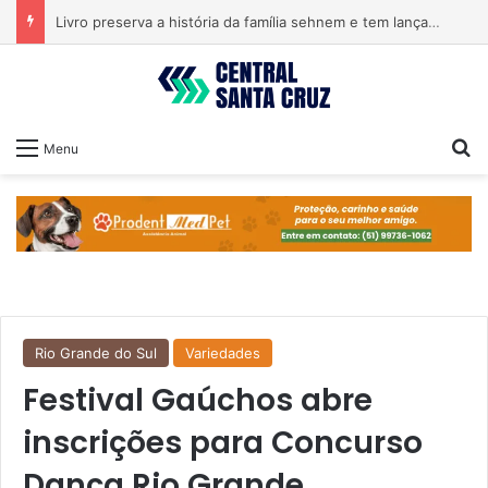
Livro preserva a história da família sehnem e tem lançamento em encontro familiar
Pr
Menu
Rio Grande do Sul
Variedades
Festival Gaúchos abre
inscrições para Concurso
Dança Rio Grande