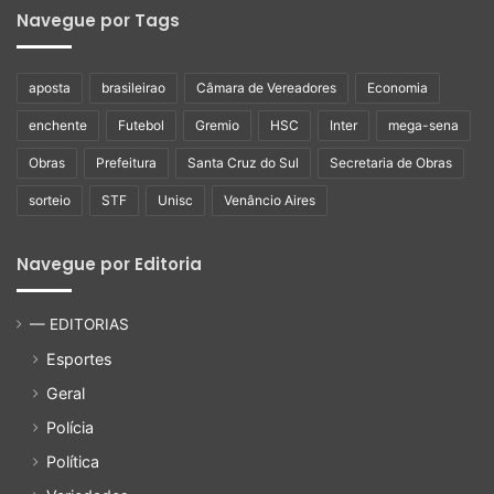
Navegue por Tags
aposta
brasileirao
Câmara de Vereadores
Economia
enchente
Futebol
Gremio
HSC
Inter
mega-sena
Obras
Prefeitura
Santa Cruz do Sul
Secretaria de Obras
sorteio
STF
Unisc
Venâncio Aires
Navegue por Editoria
— EDITORIAS
Esportes
Geral
Polícia
Política