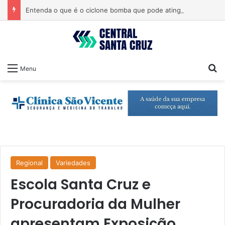
Entenda o que é o ciclone bomba que pode atingir o Sul do país
Pr
Menu
Regional
Variedades
Escola Santa Cruz e
Procuradoria da Mulher
apresentam Exposição