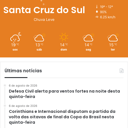
Santa Cruz do Sul
19º - 12º
90%
6.25 km/h
Chuva Leve
19
13
14
14
15
℃
℃
℃
℃
℃
sex
sáb
dom
seg
ter
Últimas notícias
6 de agosto de 2026
Defesa Civil alerta para ventos fortes na noite desta
quinta-feira
6 de agosto de 2026
Corinthians e Internacional disputam a partida da
volta das oitavas de final da Copa do Brasil nesta
quinta-feira