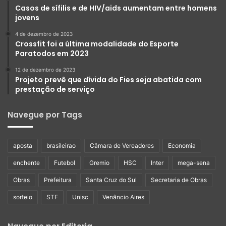
Casos de sífilis e de HIV/aids aumentam entre homens
jovens
4 de dezembro de 2023
Crossfit foi a última modalidade do Esporte
Paratodos em 2023
12 de dezembro de 2023
Projeto prevê que dívida do Fies seja abatida com
prestação de serviço
Navegue por Tags
aposta
brasileirao
Câmara de Vereadores
Economia
enchente
Futebol
Gremio
HSC
Inter
mega-sena
Obras
Prefeitura
Santa Cruz do Sul
Secretaria de Obras
sorteio
STF
Unisc
Venâncio Aires