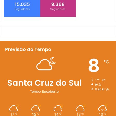
15.035
9.368
Seguidores
Seguidores
Previsão do Tempo
8
℃
Santa Cruz do Sul
17º - 8º
94%
0.95 km/h
Tempo Encoberto
17
15
14
13
13
℃
℃
℃
℃
℃