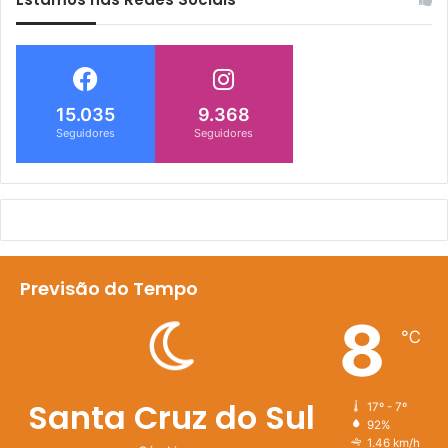
15.035
9.368
Seguidores
Seguidores
Previsão do Tempo
8
℃
Santa Cruz do Sul
17º - 7º
92%
1.46 km/h