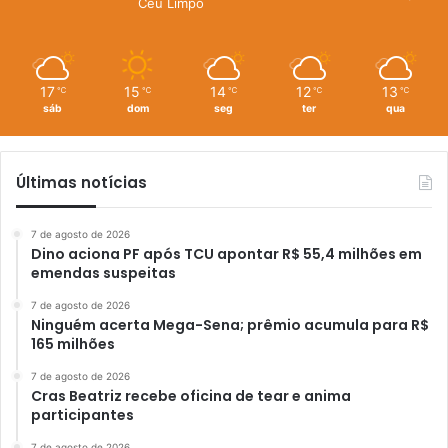
Céu Limpo
17
15
14
12
13
℃
℃
℃
℃
℃
sáb
dom
seg
ter
qua
Últimas notícias
7 de agosto de 2026
Dino aciona PF após TCU apontar R$ 55,4 milhões em
emendas suspeitas
7 de agosto de 2026
Ninguém acerta Mega-Sena; prêmio acumula para R$
165 milhões
7 de agosto de 2026
Cras Beatriz recebe oficina de tear e anima
participantes
7 de agosto de 2026