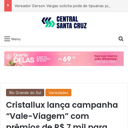
Vereador Gerson Vargas solicita poda de tipuanas para garantir segurança
Pr
Menu
Rio Grande do Sul
Variedades
Cristallux lança campanha
“Vale-Viagem” com
prêmios de R$ 7 mil para