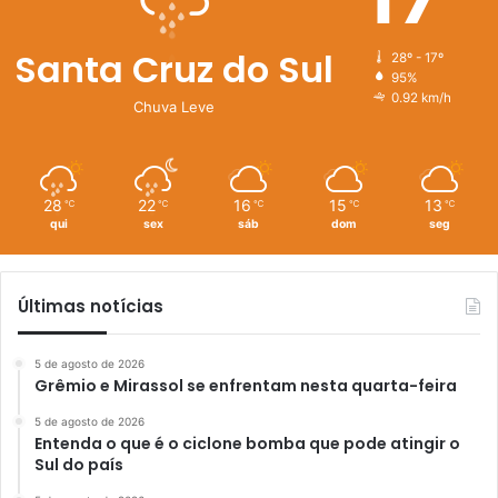
Santa Cruz do Sul
28º - 17º
95%
0.92 km/h
Chuva Leve
28
22
16
15
13
℃
℃
℃
℃
℃
qui
sex
sáb
dom
seg
Últimas notícias
5 de agosto de 2026
Grêmio e Mirassol se enfrentam nesta quarta-feira
5 de agosto de 2026
Entenda o que é o ciclone bomba que pode atingir o
Sul do país