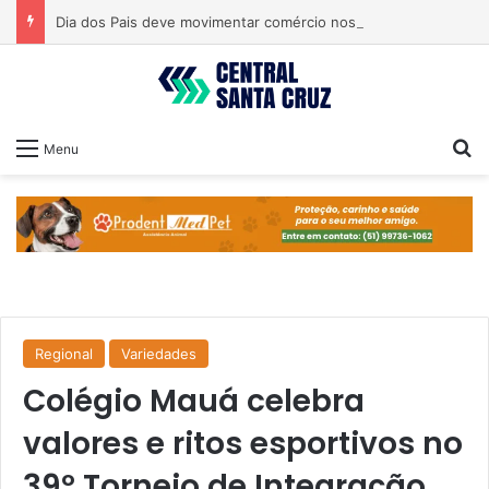
Dia dos Pais deve movimentar comércio nos próximos dias
Pr
Menu
Regional
Variedades
Colégio Mauá celebra
valores e ritos esportivos no
39º Torneio de Integração