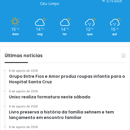
0.75 km/h
Céu Limpo
15
14
14
12
15
℃
℃
℃
℃
℃
dom
seg
ter
qua
qui
Últimas notícias
8 de agosto de 2026
Grupo Entre Fios e Amor produz roupas infantis para o
Hospital Santa Cruz
8 de agosto de 2026
Unisc realiza formatura neste sábado
8 de agosto de 2026
Livro preserva a história da família sehnem e tem
lançamento em encontro familiar
8 de agosto de 2026