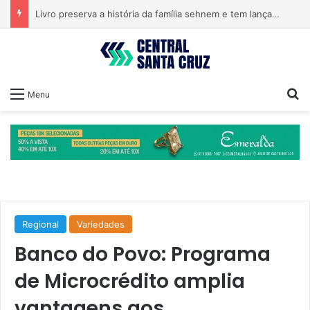
Livro preserva a história da família sehnem e tem lançamento em encontro familiar
Pr
Menu
Regional
Variedades
Banco do Povo: Programa
de Microcrédito amplia
vantagens aos