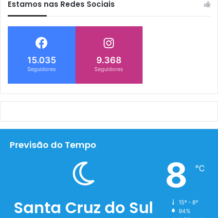
Estamos nas Redes Sociais
15.035
9.368
Seguidores
Seguidores
Previsão do Tempo
8
℃
Santa Cruz do Sul
15º - 8º
94%