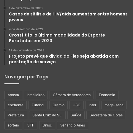
1 de dezembro de 2023
Casos de sífilis e de HIV/aids aumentam entre homens
jovens
4 de dezembro de 2023
Crossfit foi a última modalidade do Esporte
Paratodos em 2023
12 de dezembro de 2023
Projeto prevê que dívida do Fies seja abatida com
prestação de serviço
Navegue por Tags
aposta
brasileirao
Câmara de Vereadores
Economia
enchente
Futebol
Gremio
HSC
Inter
mega-sena
Prefeitura
Santa Cruz do Sul
Saúde
Secretaria de Obras
sorteio
STF
Unisc
Venâncio Aires