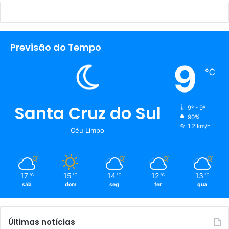
Previsão do Tempo
9
℃
Santa Cruz do Sul
9º - 9º
90%
1.2 km/h
Céu Limpo
17
15
14
12
13
℃
℃
℃
℃
℃
sáb
dom
seg
ter
qua
Últimas notícias