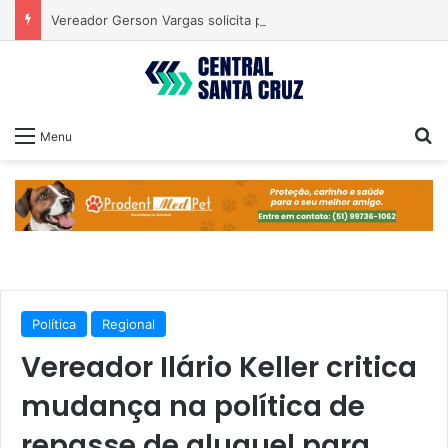
Vereador Gerson Vargas solicita poda de tipuanas para garantir segurança
Pr
Menu
Política
Regional
Vereador Ilário Keller critica
mudança na política de
repasse de aluguel para