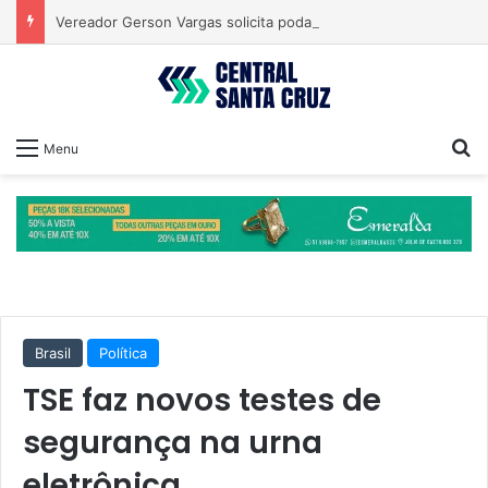
Vereador Gerson Vargas solicita poda de tipuanas para garantir segurança
Pr
Menu
Brasil
Política
TSE faz novos testes de
segurança na urna
eletrônica