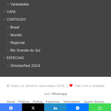
Variedades
CAPA
CONTEUDO
Brasil
Mundo
Regional
Rio Grande do Sul
ESPECIAIS
Oktoberfest 2024
© Todos os direitos reservados 2026 |
Fale com a redação
pelo
Whatsapp
Geral
Política
Polícia
Esportes
Variedades
Quem Somos
Política de privacidade
Cadastro
Acesso