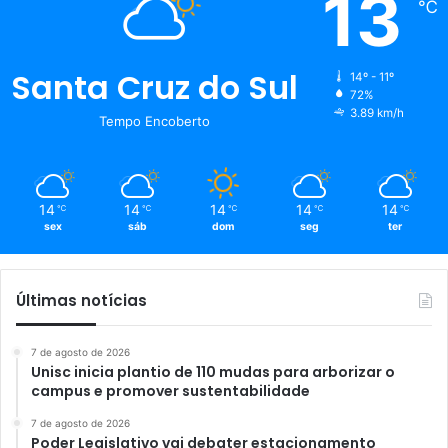
13
℃
Santa Cruz do Sul
14º - 11º
72%
3.89 km/h
Tempo Encoberto
14
14
14
14
14
℃
℃
℃
℃
℃
sex
sáb
dom
seg
ter
Últimas notícias
7 de agosto de 2026
Unisc inicia plantio de 110 mudas para arborizar o
campus e promover sustentabilidade
7 de agosto de 2026
Poder Legislativo vai debater estacionamento