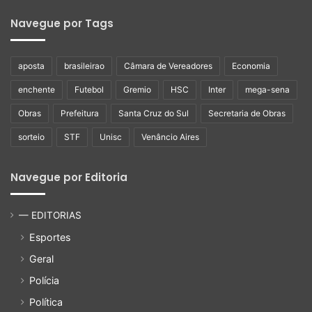
Navegue por Tags
aposta
brasileirao
Câmara de Vereadores
Economia
enchente
Futebol
Gremio
HSC
Inter
mega-sena
Obras
Prefeitura
Santa Cruz do Sul
Secretaria de Obras
sorteio
STF
Unisc
Venâncio Aires
Navegue por Editoria
— EDITORIAS
Esportes
Geral
Polícia
Política