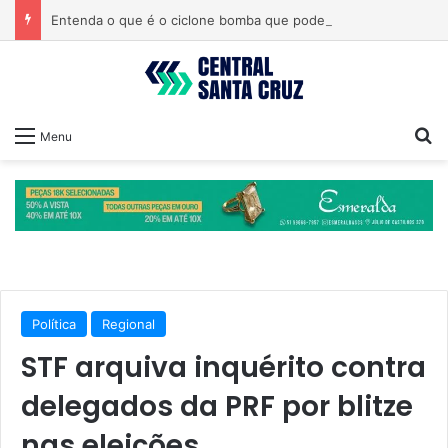
Entenda o que é o ciclone bomba que pode atingir o Sul do país
Pr
Menu
Política
Regional
STF arquiva inquérito contra
delegados da PRF por blitze
nas eleições