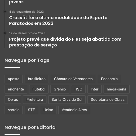
jovens
4 de dezembro de 2023
Crossfit foi a última modalidade do Esporte
Paratodos em 2023
12 de dezembro de 2023
Projeto prevê que dívida do Fies seja abatida com
prestação de serviço
Navegue por Tags
aposta
brasileirao
Câmara de Vereadores
Economia
enchente
Futebol
Gremio
HSC
Inter
mega-sena
Obras
Prefeitura
Santa Cruz do Sul
Secretaria de Obras
sorteio
STF
Unisc
Venâncio Aires
Navegue por Editoria