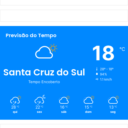
Previsão do Tempo
18
℃
Santa Cruz do Sul
28º - 18º
94%
1.1 km/h
Tempo Encoberto
28
22
16
15
13
℃
℃
℃
℃
℃
qui
sex
sáb
dom
seg