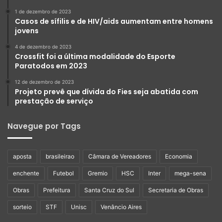
1 de dezembro de 2023
Casos de sífilis e de HIV/aids aumentam entre homens
jovens
4 de dezembro de 2023
Crossfit foi a última modalidade do Esporte
Paratodos em 2023
12 de dezembro de 2023
Projeto prevê que dívida do Fies seja abatida com
prestação de serviço
Navegue por Tags
aposta
brasileirao
Câmara de Vereadores
Economia
enchente
Futebol
Gremio
HSC
Inter
mega-sena
Obras
Prefeitura
Santa Cruz do Sul
Secretaria de Obras
sorteio
STF
Unisc
Venâncio Aires