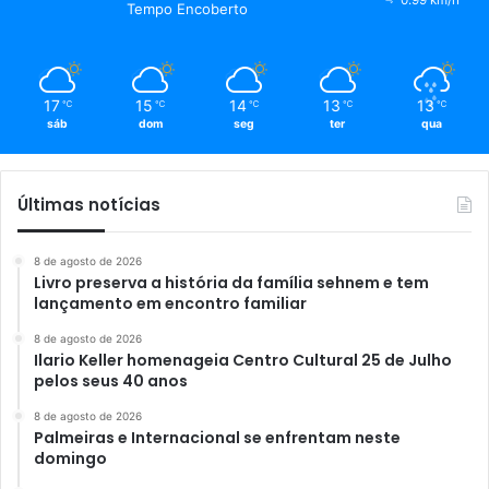
Tempo Encoberto
17
15
14
13
13
℃
℃
℃
℃
℃
sáb
dom
seg
ter
qua
Últimas notícias
8 de agosto de 2026
Livro preserva a história da família sehnem e tem
lançamento em encontro familiar
8 de agosto de 2026
Ilario Keller homenageia Centro Cultural 25 de Julho
pelos seus 40 anos
8 de agosto de 2026
Palmeiras e Internacional se enfrentam neste
domingo