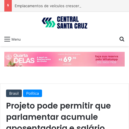
Emplacamentos de veículos cresceram 10% em julho
Pr
Menu
Brasil
Política
Projeto pode permitir que
parlamentar acumule
aposentadoria e salário