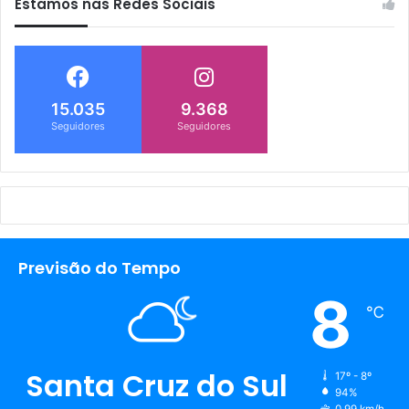
Estamos nas Redes Sociais
15.035
9.368
Seguidores
Seguidores
Previsão do Tempo
8
℃
Santa Cruz do Sul
17º - 8º
94%
0.99 km/h