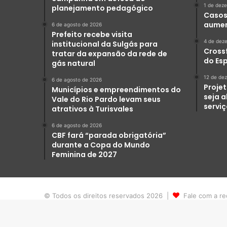
1 de dez
planejamento pedagógico
Casos 
aumen
6 de agosto de 2026
Prefeito recebe visita
4 de dez
institucional da Sulgás para
Crossf
tratar da expansão da rede de
do Es
gás natural
12 de de
6 de agosto de 2026
Projet
Municípios e empreendimentos do
seja 
Vale do Rio Pardo levam seus
servi
atrativos à Turisvales
6 de agosto de 2026
CBF fará “parada obrigatória”
durante a Copa do Mundo
Feminina de 2027
© Todos os direitos reservados 2026 |
Fale com a re