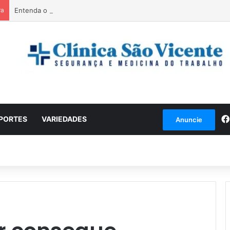
ra
Entenda o que é o ciclone bomba que pode atingir o Sul do país
PORTES
VARIEDADES
Anuncie