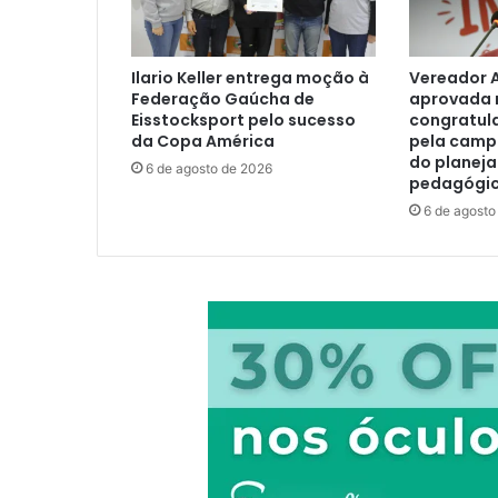
Ilario Keller entrega moção à
Vereador 
Federação Gaúcha de
aprovada
Eisstocksport pelo sucesso
congratul
da Copa América
pela camp
do planej
6 de agosto de 2026
pedagógi
6 de agosto