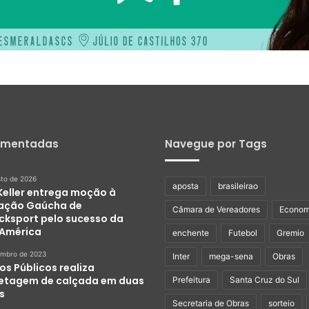
omentadas
Navegue por Tags
sto de 2026
aposta
brasileirao
 Keller entrega moção à
ação Gaúcha de
Câmara de Vereadores
Econom
ocksport pelo sucesso da
América
enchente
Futebol
Gremio
embro de 2023
Inter
mega-sena
Obras
os Públicos realiza
etagem de calçada em duas
Prefeitura
Santa Cruz do Sul
s
Secretaria de Obras
sorteio