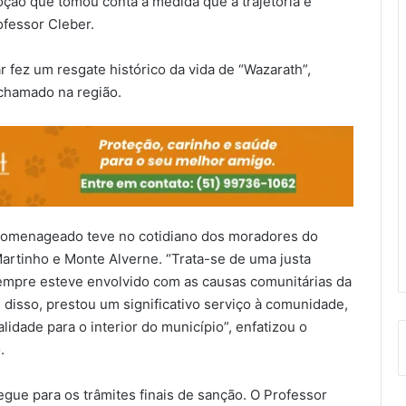
ção que tomou conta à medida que a trajetória e
fessor Cleber.
r fez um resgate histórico da vida de “Wazarath”,
 chamado na região.
 homenageado teve no cotidiano dos moradores do
artinho e Monte Alverne. “Trata-se de uma justa
mpre esteve envolvido com as causas comunitárias da
disso, prestou um significativo serviço à comunidade,
alidade para o interior do município”, enfatizou o
.
gue para os trâmites finais de sanção. O Professor