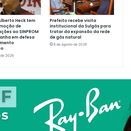
Alberto Heck tem
Prefeito recebe visita
 moção de
institucional da Sulgás para
ações ao SINPROM
tratar da expansão da rede
anha em defesa
de gás natural
amento
6 de agosto de 2026
co
 de 2026