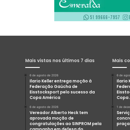
Mais vistas nos últimos 7 dias
Mais c
6 de agosto de 2026
6 de ago
Ilario Keller entrega moção à
Ilario
Federação Gaúcha de
Feder
Eisstocksport pelo sucesso da
Eisst
Copa América
Copa 
6 de agosto de 2026
1 de dez
Vereador Alberto Heck tem
Serviç
aprovada moção de
concr
congratulações ao SINPROM pela
praça
campanha em defesa do