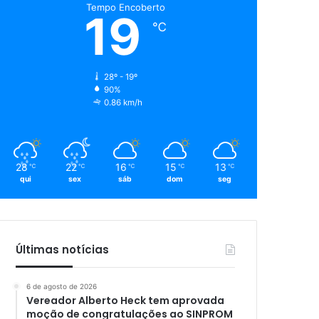
Tempo Encoberto
19
℃
28º - 19º
90%
0.86 km/h
28
22
16
15
13
℃
℃
℃
℃
℃
qui
sex
sáb
dom
seg
Últimas notícias
6 de agosto de 2026
Vereador Alberto Heck tem aprovada
moção de congratulações ao SINPROM