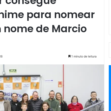
er consegue
nime para nomear
m nome de Marcio
26
1 minuto de leitura