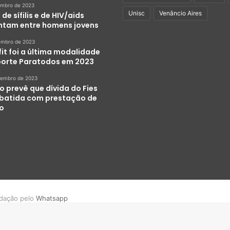
embro de 2023
Unisc
Venâncio Aires
de sífilis e de HIV/aids
tam entre homens jovens
embro de 2023
it foi a última modalidade
porte Paratodos em 2023
zembro de 2023
o prevê que dívida do Fies
abatida com prestação de
ço
dação pelo
Whatsapp
Facebook
YouTube
Instagram
WhatsApp
Geral
Política
Polícia
Esportes
Variedades
Q