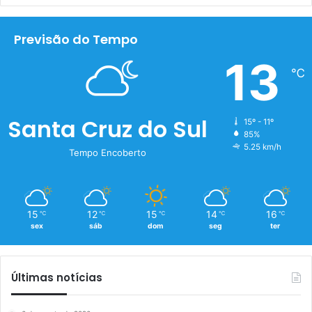
Previsão do Tempo
13
℃
Santa Cruz do Sul
15º - 11º
85%
5.25 km/h
Tempo Encoberto
15
12
15
14
16
℃
℃
℃
℃
℃
sex
sáb
dom
seg
ter
Últimas notícias