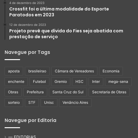
4 de dezembro de 2023
Crossfit foi a última modalidade do Esporte
Paratodos em 2023
12 de dezembro de 2023
Projeto prevê que dívida do Fies seja abatida com
prestação de serviço
Navegue por Tags
aposta
brasileirao
Câmara de Vereadores
Economia
enchente
Futebol
Gremio
HSC
Inter
mega-sena
Obras
Prefeitura
Santa Cruz do Sul
Secretaria de Obras
sorteio
STF
Unisc
Venâncio Aires
Navegue por Editoria
— EDITORIAS