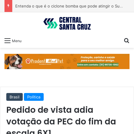
Entenda o que é o ciclone bomba que pode atingir o Sul do país
Pr
Menu
Brasil
Política
Pedido de vista adia
votação da PEC do fim da
escala 6X1