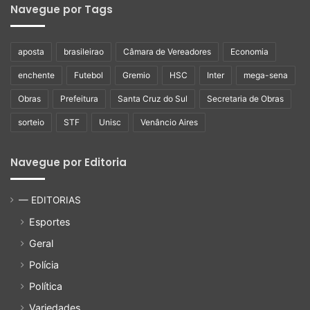
Navegue por Tags
aposta
brasileirao
Câmara de Vereadores
Economia
enchente
Futebol
Gremio
HSC
Inter
mega-sena
Obras
Prefeitura
Santa Cruz do Sul
Secretaria de Obras
sorteio
STF
Unisc
Venâncio Aires
Navegue por Editoria
— EDITORIAS
Esportes
Geral
Polícia
Política
Variedades