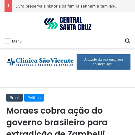
Livro preserva a história da família sehnem e tem lançamento em encontro familiar
Pr
Menu
Brasil
Política
Moraes cobra ação do
governo brasileiro para
extradição de Zambelli