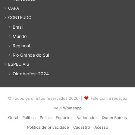
CAPA
CONTEUDO
Brasil
Mundo
Regional
Rio Grande do Sul
ESPECIAIS
Oktoberfest 2024
© Todos os direitos reservados 2026 |
Fale com a redação
pelo
Whatsapp
Geral
Política
Polícia
Esportes
Variedades
Quem Somos
Política de privacidade
Cadastro
Acesso