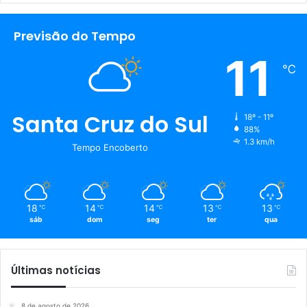
Previsão do Tempo
11
℃
Santa Cruz do Sul
18º - 11º
88%
1.3 km/h
Tempo Encoberto
18
14
14
13
13
℃
℃
℃
℃
℃
sáb
dom
seg
ter
qua
Últimas notícias
8 de agosto de 2026