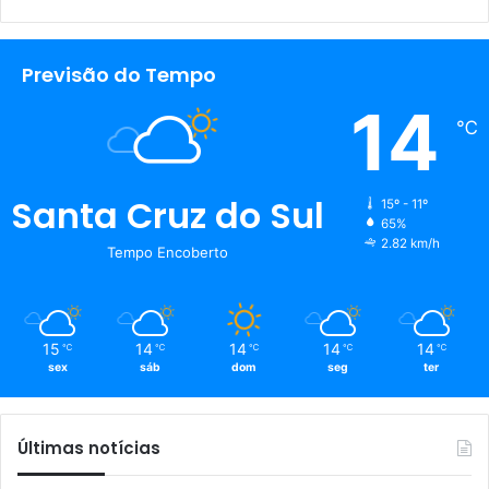
Previsão do Tempo
14
℃
Santa Cruz do Sul
15º - 11º
65%
2.82 km/h
Tempo Encoberto
15
14
14
14
14
℃
℃
℃
℃
℃
sex
sáb
dom
seg
ter
Últimas notícias