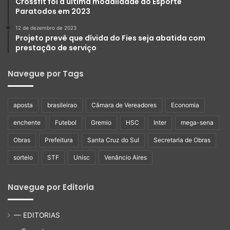
Crossfit foi a última modalidade do Esporte
Paratodos em 2023
12 de dezembro de 2023
Projeto prevê que dívida do Fies seja abatida com
prestação de serviço
Navegue por Tags
aposta
brasileirao
Câmara de Vereadores
Economia
enchente
Futebol
Gremio
HSC
Inter
mega-sena
Obras
Prefeitura
Santa Cruz do Sul
Secretaria de Obras
sorteio
STF
Unisc
Venâncio Aires
Navegue por Editoria
— EDITORIAS