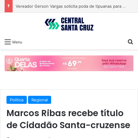
Vereador Gerson Vargas solicita poda de tipuanas para garantir segurança
Pr
Menu
Política
Regional
Marcos Ribas recebe título
de Cidadão Santa-cruzense