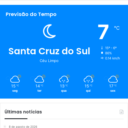
Previsão do Tempo
7
℃
Santa Cruz do Sul
15º - 6º
86%
0.14 km/h
Céu Limpo
15
14
13
15
17
℃
℃
℃
℃
℃
seg
ter
qua
qui
sex
Últimas notícias
8 de agosto de 2026