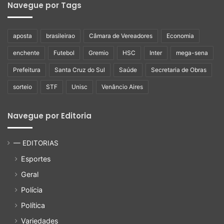
Navegue por Tags
aposta
brasileirao
Câmara de Vereadores
Economia
enchente
Futebol
Gremio
HSC
Inter
mega-sena
Prefeitura
Santa Cruz do Sul
Saúde
Secretaria de Obras
sorteio
STF
Unisc
Venâncio Aires
Navegue por Editoria
— EDITORIAS
Esportes
Geral
Polícia
Política
Variedades