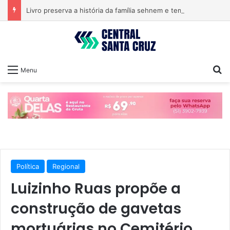
Livro preserva a história da família sehnem e tem lançamento em encontro familiar
Pr
Menu
Política
Regional
Luizinho Ruas propõe a
construção de gavetas
mortuárias no Cemitério