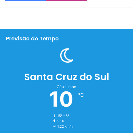
Previsão do Tempo
Santa Cruz do Sul
Céu Limpo
10
℃
15º - 8º
95%
1.22 km/h