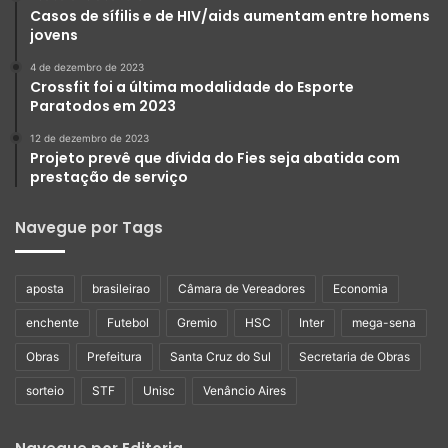
Casos de sífilis e de HIV/aids aumentam entre homens
jovens
4 de dezembro de 2023
Crossfit foi a última modalidade do Esporte
Paratodos em 2023
12 de dezembro de 2023
Projeto prevê que dívida do Fies seja abatida com
prestação de serviço
Navegue por Tags
aposta
brasileirao
Câmara de Vereadores
Economia
enchente
Futebol
Gremio
HSC
Inter
mega-sena
Obras
Prefeitura
Santa Cruz do Sul
Secretaria de Obras
sorteio
STF
Unisc
Venâncio Aires