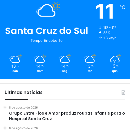
11
℃
Santa Cruz do Sul
18º - 11º
88%
1.3 km/h
Tempo Encoberto
18
14
14
13
13
℃
℃
℃
℃
℃
sáb
dom
seg
ter
qua
Últimas notícias
8 de agosto de 2026
Grupo Entre Fios e Amor produz roupas infantis para o
Hospital Santa Cruz
8 de agosto de 2026