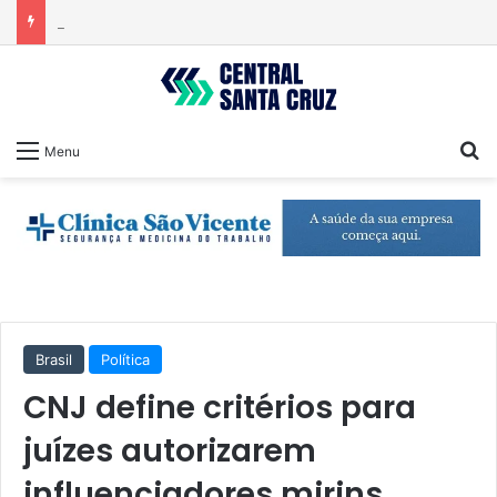
Emplacamentos de veículos cresceram 10% em julho
Pr
Menu
Brasil
Política
CNJ define critérios para
juízes autorizarem
influenciadores mirins