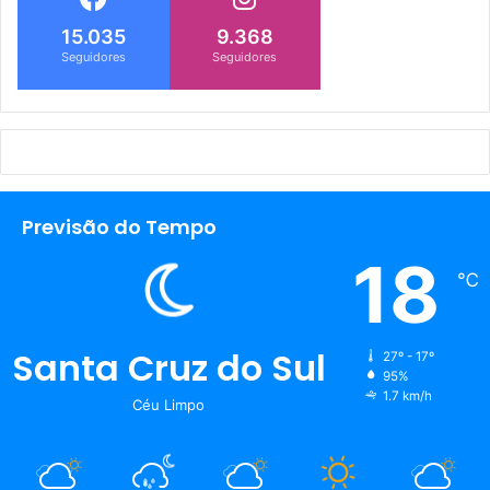
15.035
9.368
Seguidores
Seguidores
Previsão do Tempo
18
℃
Santa Cruz do Sul
27º - 17º
95%
1.7 km/h
Céu Limpo