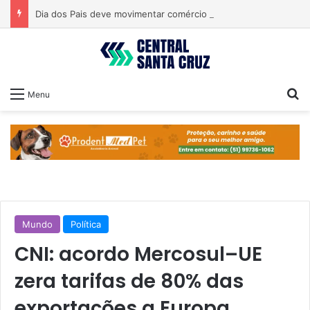
Dia dos Pais deve movimentar comércio nos próximos dias
Pr
Menu
Mundo
Política
CNI: acordo Mercosul–UE
zera tarifas de 80% das
exportações a Europa