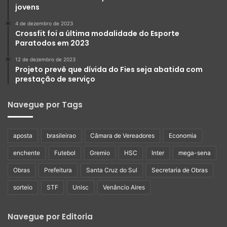
jovens
4 de dezembro de 2023
Crossfit foi a última modalidade do Esporte
Paratodos em 2023
12 de dezembro de 2023
Projeto prevê que dívida do Fies seja abatida com
prestação de serviço
Navegue por Tags
aposta
brasileirao
Câmara de Vereadores
Economia
enchente
Futebol
Gremio
HSC
Inter
mega-sena
Obras
Prefeitura
Santa Cruz do Sul
Secretaria de Obras
sorteio
STF
Unisc
Venâncio Aires
Navegue por Editoria