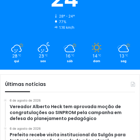
28º - 24º
77%
1.16 km/h
28
23
16
14
13
℃
℃
℃
℃
℃
qui
sex
sáb
dom
seg
Últimas notícias
6 de agosto de 2026
Vereador Alberto Heck tem aprovada moção de
congratulações ao SINPROM pela campanha em
defesa do planejamento pedagógico
6 de agosto de 2026
Prefeito recebe visita institucional da Sulgás para