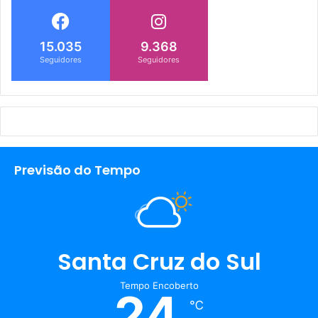
15.035
9.368
Seguidores
Seguidores
Previsão do Tempo
Santa Cruz do Sul
Tempo Encoberto
24
℃