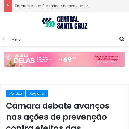
Entenda o que é o ciclone bomba que pode atingir o Sul do país
Pr
Menu
Política
Regional
Câmara debate avanços
nas ações de prevenção
contra efeitos das