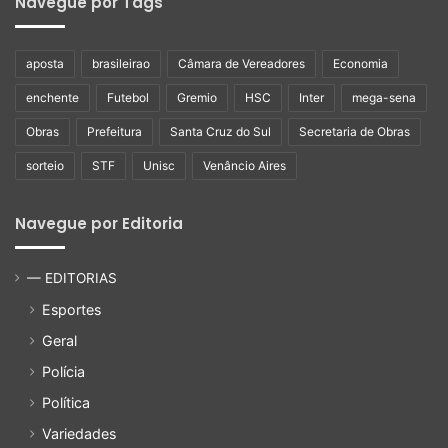
Navegue por Tags
aposta
brasileirao
Câmara de Vereadores
Economia
enchente
Futebol
Gremio
HSC
Inter
mega-sena
Obras
Prefeitura
Santa Cruz do Sul
Secretaria de Obras
sorteio
STF
Unisc
Venâncio Aires
Navegue por Editoria
— EDITORIAS
Esportes
Geral
Polícia
Política
Variedades