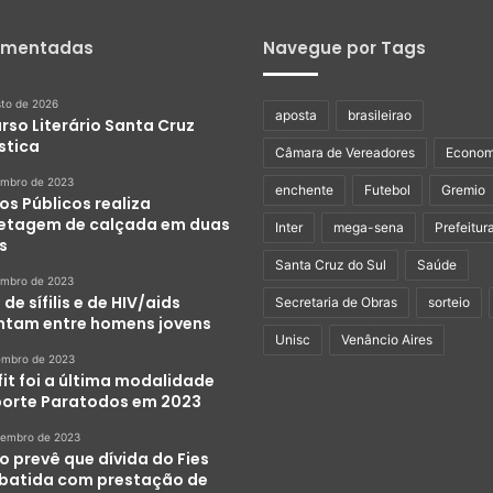
omentadas
Navegue por Tags
sto de 2026
aposta
brasileirao
rso Literário Santa Cruz
stica
Câmara de Vereadores
Econom
embro de 2023
enchente
Futebol
Gremio
os Públicos realiza
etagem de calçada em duas
Inter
mega-sena
Prefeitur
s
Santa Cruz do Sul
Saúde
embro de 2023
de sífilis e de HIV/aids
Secretaria de Obras
sorteio
tam entre homens jovens
Unisc
Venâncio Aires
embro de 2023
it foi a última modalidade
porte Paratodos em 2023
zembro de 2023
o prevê que dívida do Fies
abatida com prestação de