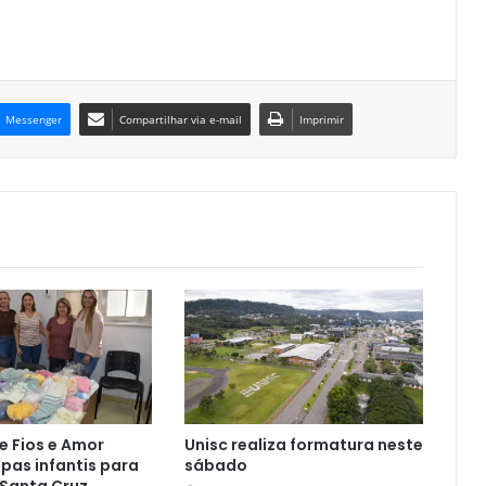
Messenger
Compartilhar via e-mail
Imprimir
e Fios e Amor
Unisc realiza formatura neste
pas infantis para
sábado