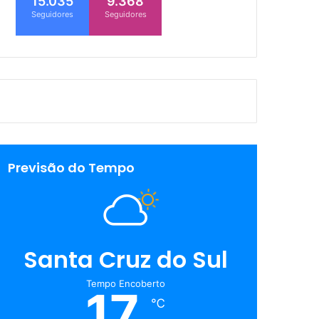
15.035
9.368
Seguidores
Seguidores
Previsão do Tempo
Santa Cruz do Sul
Tempo Encoberto
17
℃