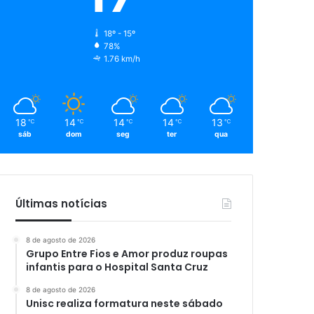
18º - 15º
78%
1.76 km/h
18
14
14
14
13
℃
℃
℃
℃
℃
sáb
dom
seg
ter
qua
Últimas notícias
8 de agosto de 2026
Grupo Entre Fios e Amor produz roupas
infantis para o Hospital Santa Cruz
8 de agosto de 2026
Unisc realiza formatura neste sábado