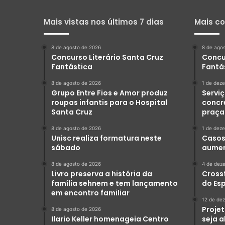
Mais vistas nos últimos 7 dias
Mais c
8 de agosto de 2026
8 de ago
Concurso Literário Santa Cruz
Concu
Fantástica
Fantá
8 de agosto de 2026
1 de dez
Grupo Entre Fios e Amor produz
Serviç
roupas infantis para o Hospital
concr
Santa Cruz
praça
8 de agosto de 2026
1 de dez
Unisc realiza formatura neste
Casos 
sábado
aumen
8 de agosto de 2026
4 de dez
Livro preserva a história da
Crossf
família sehnem e tem lançamento
do Es
em encontro familiar
12 de de
Projet
8 de agosto de 2026
Ilario Keller homenageia Centro
seja 