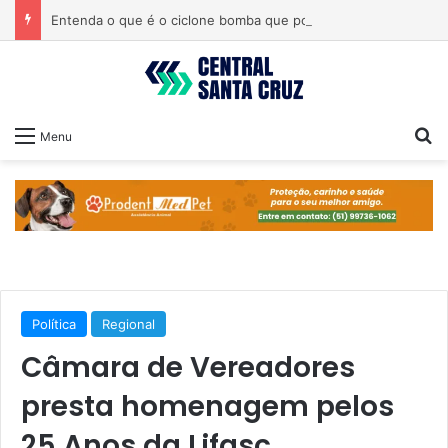
Entenda o que é o ciclone bomba que pode atingir o Sul do país
Pr
Menu
Política
Regional
Câmara de Vereadores
presta homenagem pelos
25 Anos da Lifasc