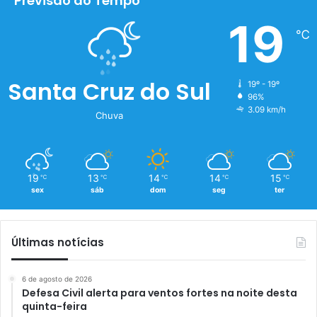
Previsão do Tempo
19
℃
Santa Cruz do Sul
19º - 19º
96%
3.09 km/h
Chuva
19
13
14
14
15
℃
℃
℃
℃
℃
sex
sáb
dom
seg
ter
Últimas notícias
6 de agosto de 2026
Defesa Civil alerta para ventos fortes na noite desta
quinta-feira