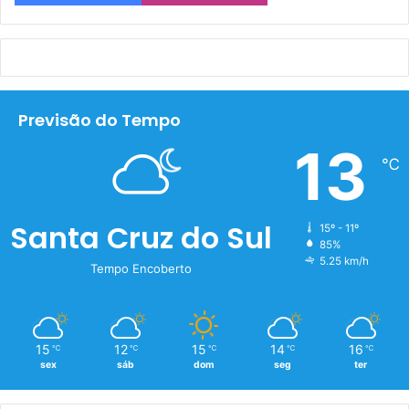
Previsão do Tempo
13
℃
Santa Cruz do Sul
15º - 11º
85%
5.25 km/h
Tempo Encoberto
15
12
15
14
16
℃
℃
℃
℃
℃
sex
sáb
dom
seg
ter