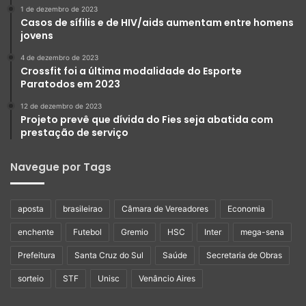
1 de dezembro de 2023
Casos de sífilis e de HIV/aids aumentam entre homens
jovens
4 de dezembro de 2023
Crossfit foi a última modalidade do Esporte
Paratodos em 2023
12 de dezembro de 2023
Projeto prevê que dívida do Fies seja abatida com
prestação de serviço
Navegue por Tags
aposta
brasileirao
Câmara de Vereadores
Economia
enchente
Futebol
Gremio
HSC
Inter
mega-sena
Prefeitura
Santa Cruz do Sul
Saúde
Secretaria de Obras
sorteio
STF
Unisc
Venâncio Aires