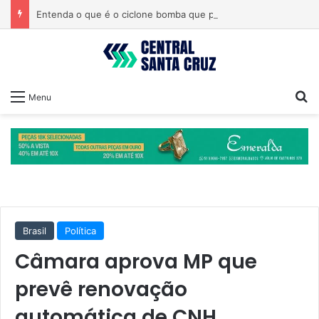
Entenda o que é o ciclone bomba que pode atingir o Sul do país
Pr
Menu
Brasil
Política
Câmara aprova MP que
prevê renovação
automática de CNH