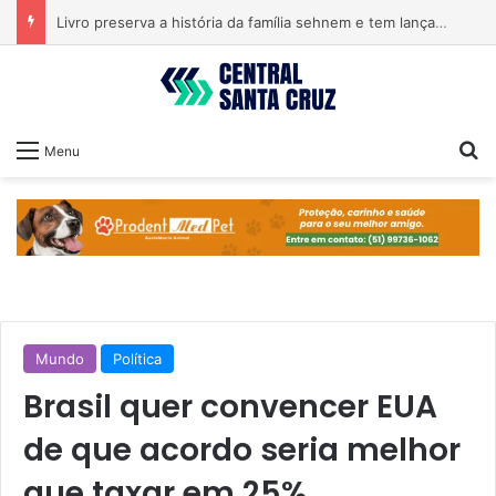
Livro preserva a história da família sehnem e tem lançamento em encontro familiar
Pr
Menu
Mundo
Política
Brasil quer convencer EUA
de que acordo seria melhor
que taxar em 25%