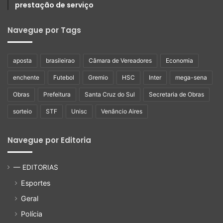
prestação de serviço
Navegue por Tags
aposta
brasileirao
Câmara de Vereadores
Economia
enchente
Futebol
Gremio
HSC
Inter
mega-sena
Obras
Prefeitura
Santa Cruz do Sul
Secretaria de Obras
sorteio
STF
Unisc
Venâncio Aires
Navegue por Editoria
— EDITORIAS
Esportes
Geral
Polícia