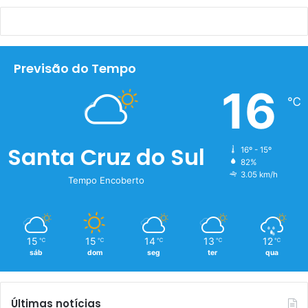
Previsão do Tempo
16
℃
Santa Cruz do Sul
16º - 15º
82%
3.05 km/h
Tempo Encoberto
15
15
14
13
12
℃
℃
℃
℃
℃
sáb
dom
seg
ter
qua
Últimas notícias