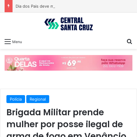
Dia dos Pais deve movimentar comércio nos próximos dias
Pr
Menu
Polícia
Regional
Brigada Militar prende
mulher por posse ilegal de
arma de fogo em Venâncio