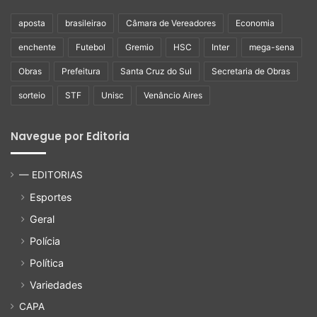
aposta
brasileirao
Câmara de Vereadores
Economia
enchente
Futebol
Gremio
HSC
Inter
mega-sena
Obras
Prefeitura
Santa Cruz do Sul
Secretaria de Obras
sorteio
STF
Unisc
Venâncio Aires
Navegue por Editoria
— EDITORIAS
Esportes
Geral
Polícia
Política
Variedades
CAPA