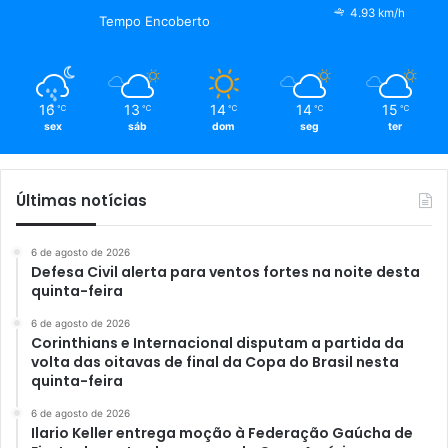
4.93 km/h
Tempo Encoberto
16
13
14
14
15
℃
℃
℃
℃
℃
sex
sáb
dom
seg
ter
Últimas notícias
6 de agosto de 2026
Defesa Civil alerta para ventos fortes na noite desta
quinta-feira
6 de agosto de 2026
Corinthians e Internacional disputam a partida da
volta das oitavas de final da Copa do Brasil nesta
quinta-feira
6 de agosto de 2026
Ilario Keller entrega moção à Federação Gaúcha de