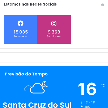
Estamos nas Redes Sociais
15.035
9.368
Seguidores
Seguidores
Previsão do Tempo
16
℃
Santa Cruz do Sul
16º - 12º
88%