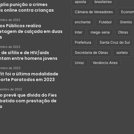
aposta
brasileirao
plia punição a crimes
s online contra crianças
Câmara de Vereadores
Econom
embro de 2023
enchente
Futebol
Gremio
os Públicos realiza
etagem de calçada em duas
Inter
mega-sena
Obras
s
Prefeitura
Santa Cruz do Sul
embro de 2023
de sífilis e de HIV/aids
Secretaria de Obras
sorteio
tam entre homens jovens
Unisc
Venâncio Aires
embro de 2023
it foi a última modalidade
porte Paratodos em 2023
zembro de 2023
o prevê que dívida do Fies
abatida com prestação de
ço