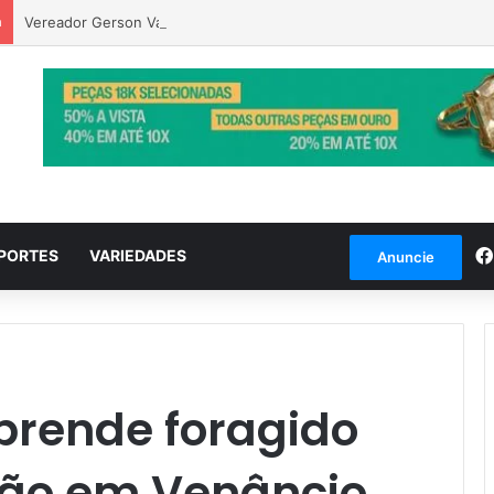
a
Vereador Gerson Vargas solicita poda de tipuanas para garantir seg
PORTES
VARIEDADES
Anuncie
 prende foragido
ção em Venâncio