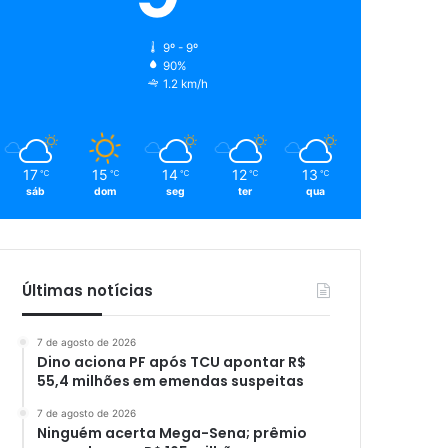
9º - 9º
90%
1.2 km/h
17
15
14
12
13
℃
℃
℃
℃
℃
sáb
dom
seg
ter
qua
Últimas notícias
7 de agosto de 2026
Dino aciona PF após TCU apontar R$
55,4 milhões em emendas suspeitas
7 de agosto de 2026
Ninguém acerta Mega-Sena; prêmio