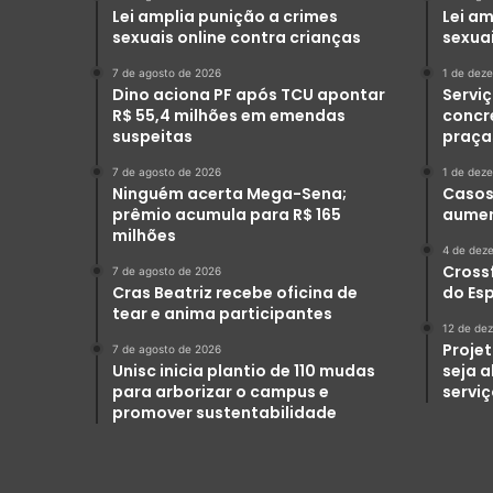
Lei amplia punição a crimes
Lei am
sexuais online contra crianças
sexuai
7 de agosto de 2026
1 de dez
Dino aciona PF após TCU apontar
Serviç
R$ 55,4 milhões em emendas
concr
suspeitas
praça
7 de agosto de 2026
1 de dez
Ninguém acerta Mega-Sena;
Casos 
prêmio acumula para R$ 165
aumen
milhões
4 de dez
Crossf
7 de agosto de 2026
Cras Beatriz recebe oficina de
do Es
tear e anima participantes
12 de de
Projet
7 de agosto de 2026
Unisc inicia plantio de 110 mudas
seja 
para arborizar o campus e
servi
promover sustentabilidade