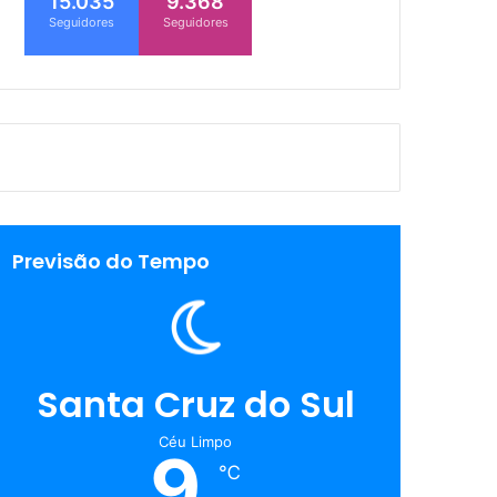
15.035
9.368
Seguidores
Seguidores
Previsão do Tempo
Santa Cruz do Sul
Céu Limpo
9
℃