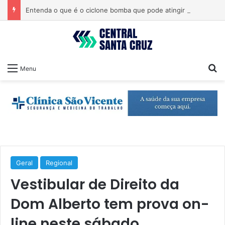
Entenda o que é o ciclone bomba que pode atingir o Sul do país
Pr
Menu
Geral
Regional
Vestibular de Direito da
Dom Alberto tem prova on-
line neste sábado