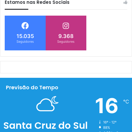
Estamos nas Redes Sociais
15.035
9.368
Seguidores
Seguidores
Previsão do Tempo
16
℃
Santa Cruz do Sul
16º - 12º
88%