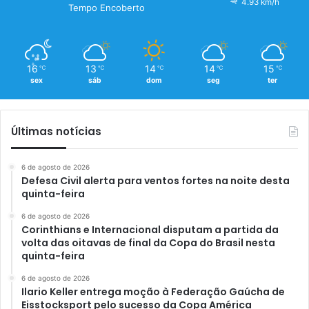
4.93 km/h
Tempo Encoberto
16
13
14
14
15
℃
℃
℃
℃
℃
sex
sáb
dom
seg
ter
Últimas notícias
6 de agosto de 2026
Defesa Civil alerta para ventos fortes na noite desta
quinta-feira
6 de agosto de 2026
Corinthians e Internacional disputam a partida da
volta das oitavas de final da Copa do Brasil nesta
quinta-feira
6 de agosto de 2026
Ilario Keller entrega moção à Federação Gaúcha de
Eisstocksport pelo sucesso da Copa América