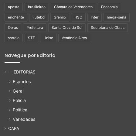
aposta
brasileirao
Câmara de Vereadores
Economia
enchente
Futebol
Gremio
HSC
Inter
mega-sena
Obras
Prefeitura
Santa Cruz do Sul
Secretaria de Obras
sorteio
STF
Unisc
Venâncio Aires
Navegue por Editoria
— EDITORIAS
Esportes
Geral
Polícia
Política
Variedades
CAPA