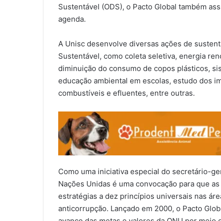
Sustentável (ODS), o Pacto Global também ass
agenda.
A Unisc desenvolve diversas ações de sustent
Sustentável, como coleta seletiva, energia reno
diminuição do consumo de copos plásticos, sis
educação ambiental em escolas, estudo dos im
combustíveis e efluentes, entre outras.
Como uma iniciativa especial do secretário-ge
Nações Unidas é uma convocação para que as
estratégias a dez princípios universais nas ár
anticorrupção. Lançado em 2000, o Pacto Globa
avanço das metas e valores da ONU por meio d