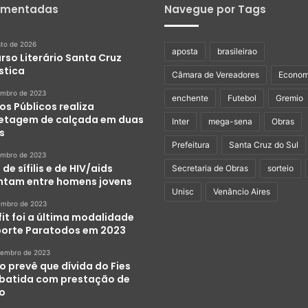
omentadas
Navegue por Tags
sto de 2026
aposta
brasileirao
rso Literário Santa Cruz
stica
Câmara de Vereadores
Econom
embro de 2023
enchente
Futebol
Gremio
os Públicos realiza
etagem de calçada em duas
Inter
mega-sena
Obras
s
Prefeitura
Santa Cruz do Sul
embro de 2023
de sífilis e de HIV/aids
Secretaria de Obras
sorteio
tam entre homens jovens
Unisc
Venâncio Aires
embro de 2023
it foi a última modalidade
porte Paratodos em 2023
zembro de 2023
o prevê que dívida do Fies
abatida com prestação de
ço