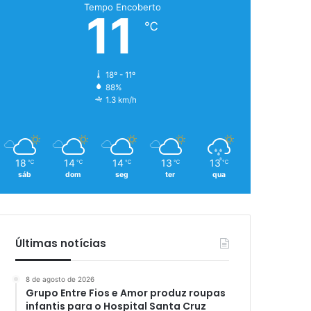
Tempo Encoberto
11
℃
18º - 11º
88%
1.3 km/h
18
14
14
13
13
℃
℃
℃
℃
℃
sáb
dom
seg
ter
qua
Últimas notícias
8 de agosto de 2026
Grupo Entre Fios e Amor produz roupas
infantis para o Hospital Santa Cruz