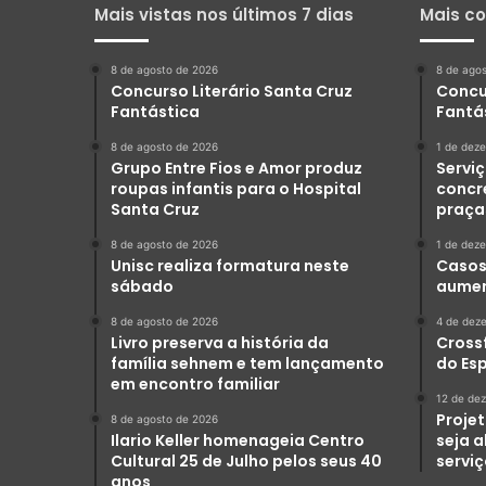
Mais vistas nos últimos 7 dias
Mais c
8 de agosto de 2026
8 de ago
Concurso Literário Santa Cruz
Concu
Fantástica
Fantá
8 de agosto de 2026
1 de dez
Grupo Entre Fios e Amor produz
Serviç
roupas infantis para o Hospital
concr
Santa Cruz
praça
8 de agosto de 2026
1 de dez
Unisc realiza formatura neste
Casos 
sábado
aumen
8 de agosto de 2026
4 de dez
Livro preserva a história da
Crossf
família sehnem e tem lançamento
do Es
em encontro familiar
12 de de
Projet
8 de agosto de 2026
Ilario Keller homenageia Centro
seja 
Cultural 25 de Julho pelos seus 40
servi
anos