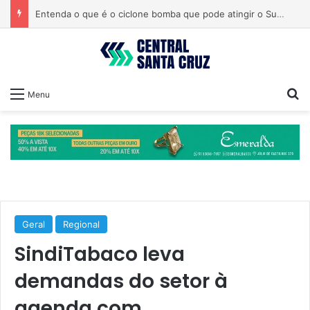
Entenda o que é o ciclone bomba que pode atingir o Sul do país
Pr
Menu
Geral
Regional
SindiTabaco leva
demandas do setor à
agenda com