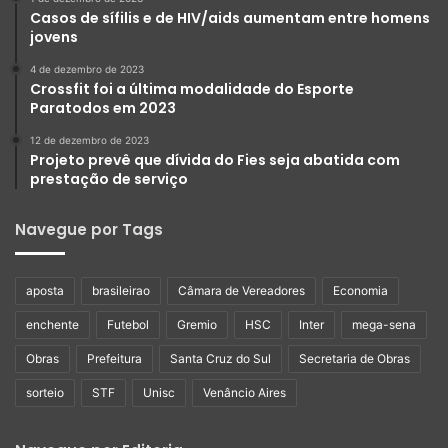
Casos de sífilis e de HIV/aids aumentam entre homens
jovens
4 de dezembro de 2023
Crossfit foi a última modalidade do Esporte
Paratodos em 2023
12 de dezembro de 2023
Projeto prevê que dívida do Fies seja abatida com
prestação de serviço
Navegue por Tags
aposta
brasileirao
Câmara de Vereadores
Economia
enchente
Futebol
Gremio
HSC
Inter
mega-sena
Obras
Prefeitura
Santa Cruz do Sul
Secretaria de Obras
sorteio
STF
Unisc
Venâncio Aires