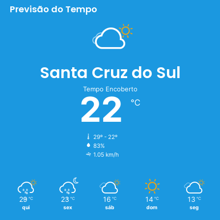
Previsão do Tempo
Santa Cruz do Sul
Tempo Encoberto
22
℃
29º - 22º
83%
1.05 km/h
29
23
16
14
13
℃
℃
℃
℃
℃
qui
sex
sáb
dom
seg