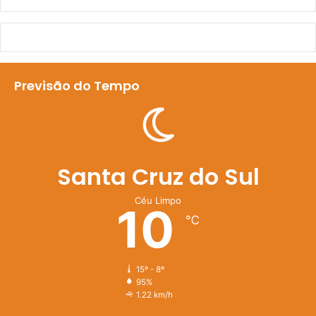
Previsão do Tempo
Santa Cruz do Sul
Céu Limpo
10
℃
15º - 8º
95%
1.22 km/h