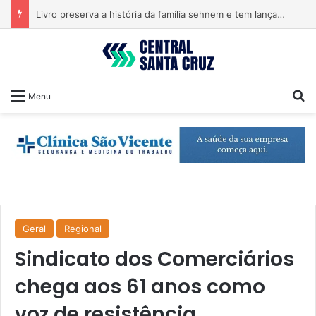
Livro preserva a história da família sehnem e tem lançamento em encontro familiar
Pr
Menu
Geral
Regional
Sindicato dos Comerciários
chega aos 61 anos como
voz de resistência