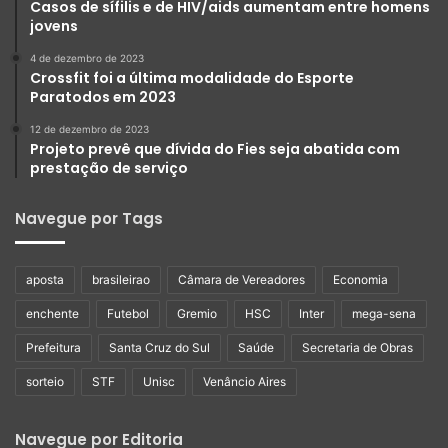
Casos de sífilis e de HIV/aids aumentam entre homens
jovens
4 de dezembro de 2023
Crossfit foi a última modalidade do Esporte
Paratodos em 2023
12 de dezembro de 2023
Projeto prevê que dívida do Fies seja abatida com
prestação de serviço
Navegue por Tags
aposta
brasileirao
Câmara de Vereadores
Economia
enchente
Futebol
Gremio
HSC
Inter
mega-sena
Prefeitura
Santa Cruz do Sul
Saúde
Secretaria de Obras
sorteio
STF
Unisc
Venâncio Aires
Navegue por Editoria