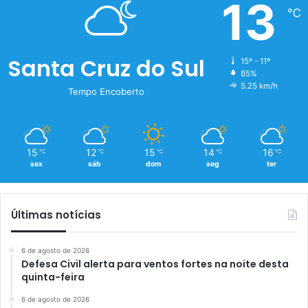
13
℃
Santa Cruz do Sul
15º - 11º
85%
5.25 km/h
Tempo Encoberto
15
12
15
14
16
℃
℃
℃
℃
℃
sex
sáb
dom
seg
ter
Últimas notícias
6 de agosto de 2026
Defesa Civil alerta para ventos fortes na noite desta
quinta-feira
6 de agosto de 2026