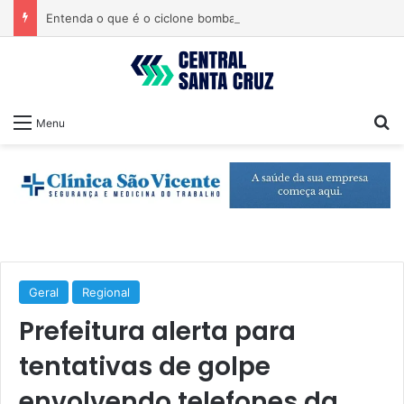
Entenda o que é o ciclone bomba que pode atingir o Sul do país
Pr
Menu
Geral
Regional
Prefeitura alerta para
tentativas de golpe
envolvendo telefones da