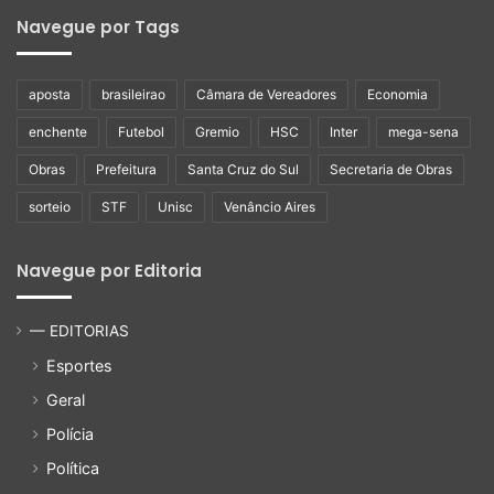
Navegue por Tags
aposta
brasileirao
Câmara de Vereadores
Economia
enchente
Futebol
Gremio
HSC
Inter
mega-sena
Obras
Prefeitura
Santa Cruz do Sul
Secretaria de Obras
sorteio
STF
Unisc
Venâncio Aires
Navegue por Editoria
— EDITORIAS
Esportes
Geral
Polícia
Política