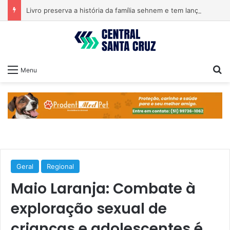
Livro preserva a história da família sehnem e tem lançamento em encontro familiar
Pr
Menu
Geral
Regional
Maio Laranja: Combate à
exploração sexual de
crianças e adolescentes é