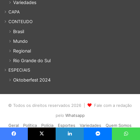
Variedades
CAPA
CONTEUDO
Brasil
Mundo
Regional
Rio Grande do Sul
ESPECIAIS
Oktoberfest 2024
© Todos os direitos reservados 2026 |
Fale com a redação
pelo
Whatsapp
Geral
Política
Polícia
Esportes
Variedades
Quem Somos
Política de privacidade
Cadastro
Acesso
Facebook
X
Linkedin
Messenger
WhatsApp