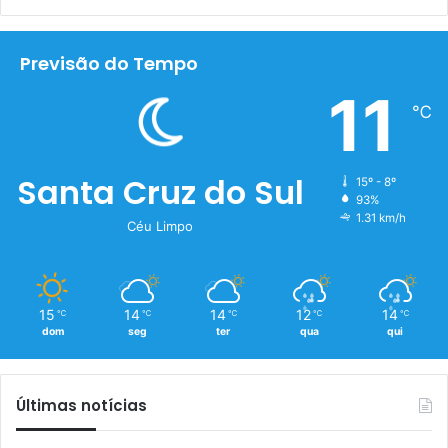
Previsão do Tempo
11
℃
Santa Cruz do Sul
15º - 8º
93%
1.31 km/h
Céu Limpo
15
14
14
12
14
℃
℃
℃
℃
℃
dom
seg
ter
qua
qui
Últimas notícias