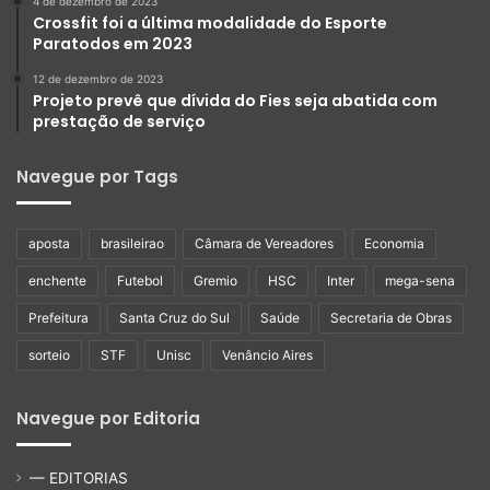
4 de dezembro de 2023
Crossfit foi a última modalidade do Esporte
Paratodos em 2023
12 de dezembro de 2023
Projeto prevê que dívida do Fies seja abatida com
prestação de serviço
Navegue por Tags
aposta
brasileirao
Câmara de Vereadores
Economia
enchente
Futebol
Gremio
HSC
Inter
mega-sena
Prefeitura
Santa Cruz do Sul
Saúde
Secretaria de Obras
sorteio
STF
Unisc
Venâncio Aires
Navegue por Editoria
— EDITORIAS