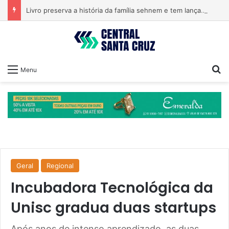
Livro preserva a história da família sehnem e tem lançamento em encontro familiar
Pr
Menu
Geral
Regional
Incubadora Tecnológica da
Unisc gradua duas startups
Após anos de intenso aprendizado, as duas