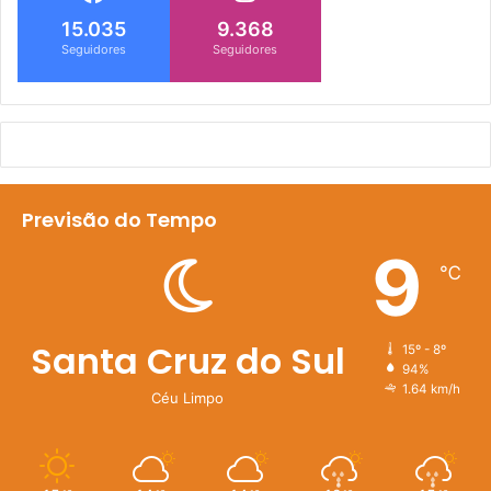
15.035
9.368
Seguidores
Seguidores
Previsão do Tempo
9
℃
Santa Cruz do Sul
15º - 8º
94%
1.64 km/h
Céu Limpo