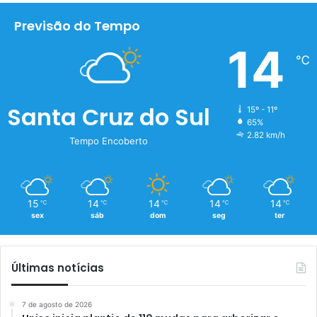
Previsão do Tempo
14
℃
Santa Cruz do Sul
15º - 11º
65%
2.82 km/h
Tempo Encoberto
15
14
14
14
14
℃
℃
℃
℃
℃
sex
sáb
dom
seg
ter
Últimas notícias
7 de agosto de 2026