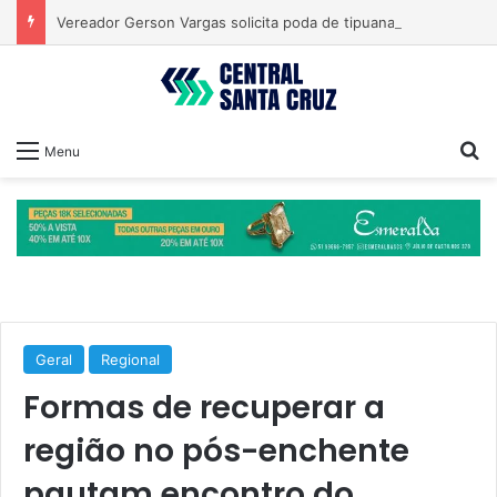
Vereador Gerson Vargas solicita poda de tipuanas para garantir segurança
Pr
Menu
Geral
Regional
Formas de recuperar a
região no pós-enchente
pautam encontro do