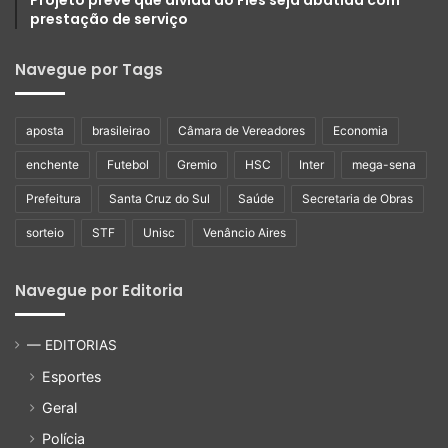
Projeto prevê que dívida do Fies seja abatida com
prestação de serviço
Navegue por Tags
aposta
brasileirao
Câmara de Vereadores
Economia
enchente
Futebol
Gremio
HSC
Inter
mega-sena
Prefeitura
Santa Cruz do Sul
Saúde
Secretaria de Obras
sorteio
STF
Unisc
Venâncio Aires
Navegue por Editoria
— EDITORIAS
Esportes
Geral
Polícia