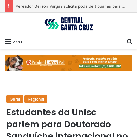
Vereador Gerson Vargas solicita poda de tipuanas para garantir segurança
Pr
Menu
Geral
Regional
Estudantes da Unisc
partem para Doutorado
Sanduíche internacional no