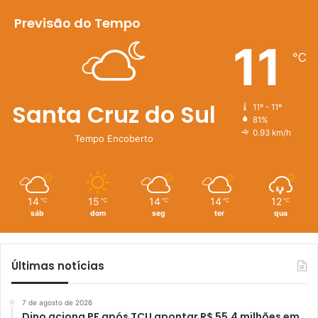
Previsão do Tempo
11
℃
Santa Cruz do Sul
11º - 11º
81%
0.93 km/h
Tempo Encoberto
14
15
14
14
12
℃
℃
℃
℃
℃
sáb
dom
seg
ter
qua
Últimas notícias
7 de agosto de 2026
Dino aciona PF após TCU apontar R$ 55,4 milhões em