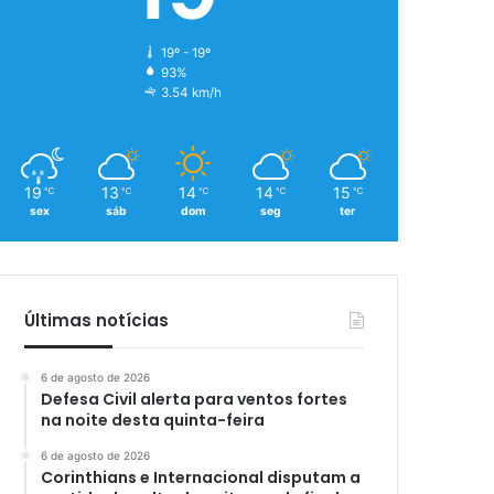
19º - 19º
93%
3.54 km/h
19
13
14
14
15
℃
℃
℃
℃
℃
sex
sáb
dom
seg
ter
Últimas notícias
6 de agosto de 2026
Defesa Civil alerta para ventos fortes
na noite desta quinta-feira
6 de agosto de 2026
Corinthians e Internacional disputam a