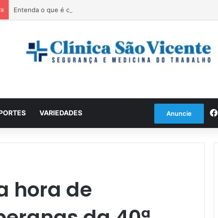
ra
Entenda o que é o ciclone bomba que pode atingir o Sul do país
PORTES
VARIEDADES
Anuncie
a hora de
beranas da 40ª