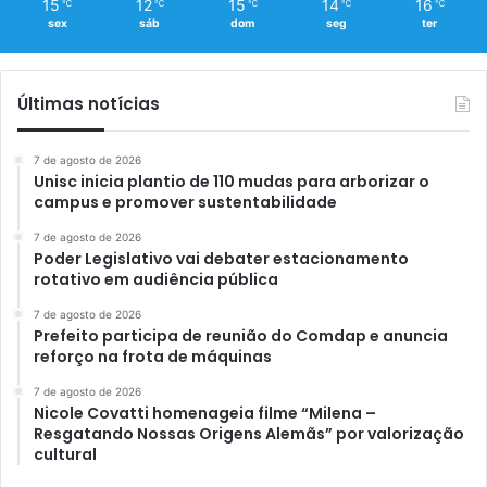
15
12
15
14
16
℃
℃
℃
℃
℃
sex
sáb
dom
seg
ter
Últimas notícias
7 de agosto de 2026
Unisc inicia plantio de 110 mudas para arborizar o
campus e promover sustentabilidade
7 de agosto de 2026
Poder Legislativo vai debater estacionamento
rotativo em audiência pública
7 de agosto de 2026
Prefeito participa de reunião do Comdap e anuncia
reforço na frota de máquinas
7 de agosto de 2026
Nicole Covatti homenageia filme “Milena –
Resgatando Nossas Origens Alemãs” por valorização
cultural