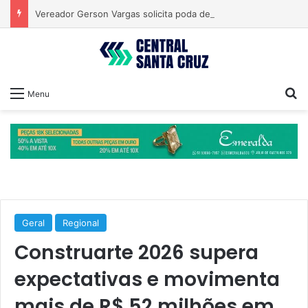
Vereador Gerson Vargas solicita poda de tipuanas para garantir segurança
Pr
Menu
Geral
Regional
Construarte 2026 supera
expectativas e movimenta
mais de R$ 52 milhões em