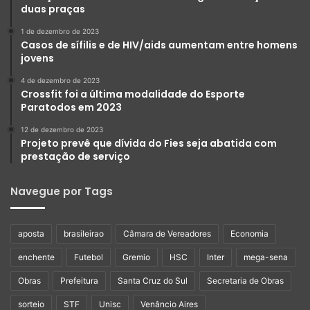
duas praças
1 de dezembro de 2023
Casos de sífilis e de HIV/aids aumentam entre homens
jovens
4 de dezembro de 2023
Crossfit foi a última modalidade do Esporte
Paratodos em 2023
12 de dezembro de 2023
Projeto prevê que dívida do Fies seja abatida com
prestação de serviço
Navegue por Tags
aposta
brasileirao
Câmara de Vereadores
Economia
enchente
Futebol
Gremio
HSC
Inter
mega-sena
Obras
Prefeitura
Santa Cruz do Sul
Secretaria de Obras
sorteio
STF
Unisc
Venâncio Aires