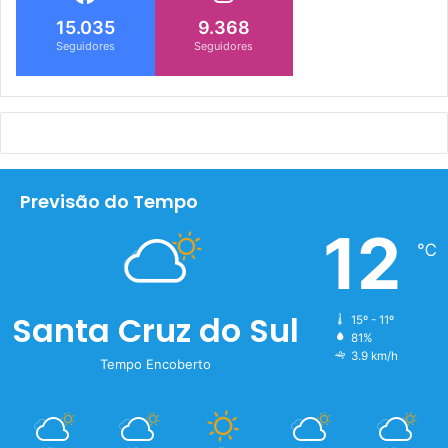
15.035
9.368
Seguidores
Seguidores
Previsão do Tempo
12
℃
Santa Cruz do Sul
15º - 11º
81%
3.9 km/h
Tempo Encoberto