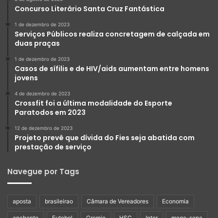
Concurso Literário Santa Cruz Fantástica
1 de dezembro de 2023
Serviços Públicos realiza concretagem de calçada em
duas praças
1 de dezembro de 2023
Casos de sífilis e de HIV/aids aumentam entre homens
jovens
4 de dezembro de 2023
Crossfit foi a última modalidade do Esporte
Paratodos em 2023
12 de dezembro de 2023
Projeto prevê que dívida do Fies seja abatida com
prestação de serviço
Navegue por Tags
aposta
brasileirao
Câmara de Vereadores
Economia
enchente
Futebol
Gremio
HSC
Inter
mega-sena