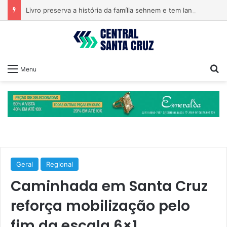
Livro preserva a história da família sehnem e tem lançamento em encontro familiar
Pr
Menu
Geral
Regional
Caminhada em Santa Cruz
reforça mobilização pelo
fim da escala 6×1