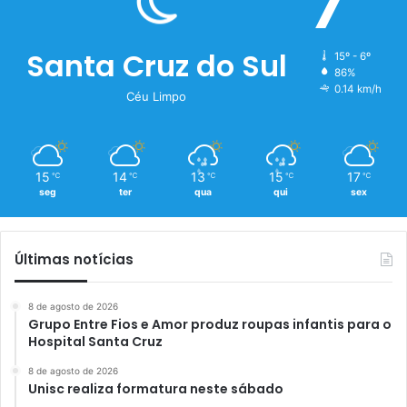
7
Santa Cruz do Sul
15º - 6º
86%
0.14 km/h
Céu Limpo
15
14
13
15
17
℃
℃
℃
℃
℃
seg
ter
qua
qui
sex
Últimas notícias
8 de agosto de 2026
Grupo Entre Fios e Amor produz roupas infantis para o
Hospital Santa Cruz
8 de agosto de 2026
Unisc realiza formatura neste sábado