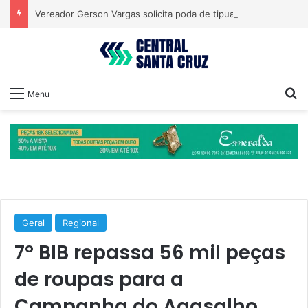
Vereador Gerson Vargas solicita poda de tipuanas para garantir segurança
Pr
Menu
Geral
Regional
7º BIB repassa 56 mil peças
de roupas para a
Campanha do Agasalho