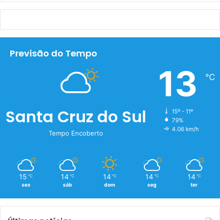
Previsão do Tempo
13
℃
Santa Cruz do Sul
15º - 11º
79%
4.06 km/h
Tempo Encoberto
15
14
14
14
14
℃
℃
℃
℃
℃
sex
sáb
dom
seg
ter