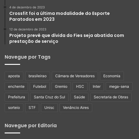
4 de dezembro de 2023
Crossfit foi a última modalidade do Esporte
Paratodos em 2023
12 de dezembro de 2023
Projeto prevê que dívida do Fies seja abatida com
prestação de serviço
Navegue por Tags
aposta
brasileirao
Câmara de Vereadores
Economia
enchente
Futebol
Gremio
HSC
Inter
mega-sena
Prefeitura
Santa Cruz do Sul
Saúde
Secretaria de Obras
sorteio
STF
Unisc
Venâncio Aires
Navegue por Editoria