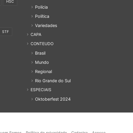
HSC
Polícia
Política
Variedades
STF
CAPA
CONTEUDO
Brasil
Mundo
Regional
Rio Grande do Sul
ESPECIAIS
Oktoberfest 2024
uem Somos
Política de privacidade
Cadastro
Acesso