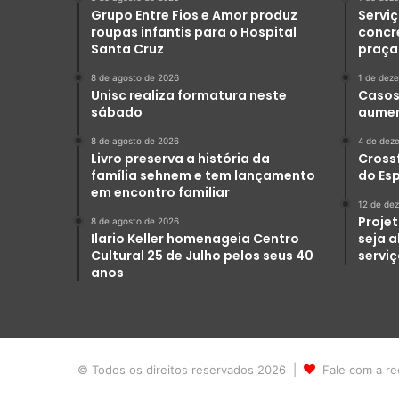
Grupo Entre Fios e Amor produz
Serviç
roupas infantis para o Hospital
concr
Santa Cruz
praça
8 de agosto de 2026
1 de dez
Unisc realiza formatura neste
Casos 
sábado
aumen
8 de agosto de 2026
4 de dez
Livro preserva a história da
Crossf
família sehnem e tem lançamento
do Es
em encontro familiar
12 de de
Projet
8 de agosto de 2026
Ilario Keller homenageia Centro
seja 
Cultural 25 de Julho pelos seus 40
servi
anos
© Todos os direitos reservados 2026 |
Fale com a re