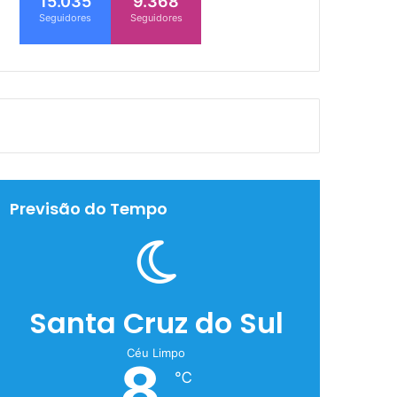
15.035
9.368
Seguidores
Seguidores
Previsão do Tempo
Santa Cruz do Sul
Céu Limpo
8
℃