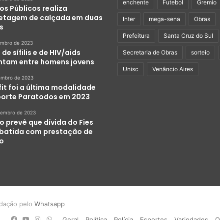
enchente
Futebol
Gremio
os Públicos realiza
etagem de calçada em duas
Inter
mega-sena
Obras
s
Prefeitura
Santa Cruz do Sul
embro de 2023
de sífilis e de HIV/aids
Secretaria de Obras
sorteio
tam entre homens jovens
Unisc
Venâncio Aires
embro de 2023
it foi a última modalidade
porte Paratodos em 2023
zembro de 2023
o prevê que dívida do Fies
abatida com prestação de
ço
dação pelo
Whatsapp
Facebook
YouTube
Instagram
WhatsApp
Geral
Política
Polícia
Esportes
Variedades
Q