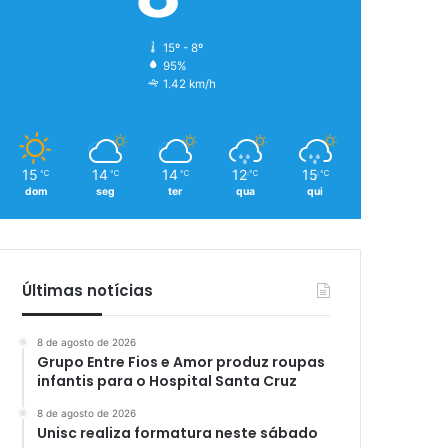
15º - 8º
95%
1.42 km/h
15
14
14
12
15
℃
℃
℃
℃
℃
dom
seg
ter
qua
qui
Últimas notícias
8 de agosto de 2026
Grupo Entre Fios e Amor produz roupas
infantis para o Hospital Santa Cruz
8 de agosto de 2026
Unisc realiza formatura neste sábado