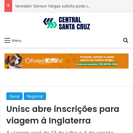
Vereador Gerson Vargas solicita poda de tipuanas para garantir segurança
Pr
Menu
Geral
Regional
Unisc abre inscrições para
viagem à Inglaterra
A viagem será de 13 de julho a 4 de agosto