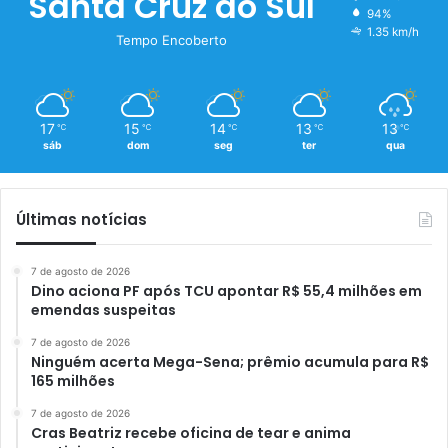
Santa Cruz do Sul
94%
1.35 km/h
Tempo Encoberto
17
15
14
13
13
℃
℃
℃
℃
℃
sáb
dom
seg
ter
qua
Últimas notícias
7 de agosto de 2026
Dino aciona PF após TCU apontar R$ 55,4 milhões em
emendas suspeitas
7 de agosto de 2026
Ninguém acerta Mega-Sena; prêmio acumula para R$
165 milhões
7 de agosto de 2026
Cras Beatriz recebe oficina de tear e anima