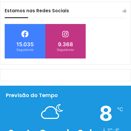
Estamos nas Redes Sociais
15.035
9.368
Seguidores
Seguidores
Previsão do Tempo
8
℃
17º - 8º