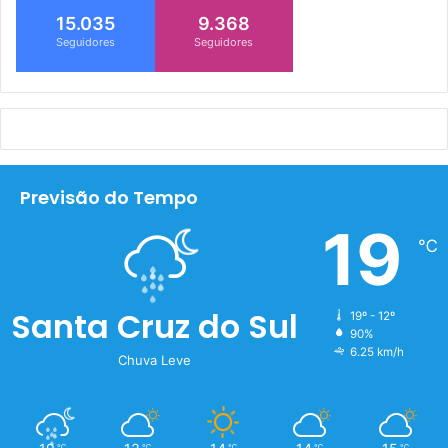
15.035
9.368
Seguidores
Seguidores
Previsão do Tempo
19
℃
Santa Cruz do Sul
19º - 12º
90%
6.25 km/h
Chuva Leve
℃
℃
℃
℃
℃