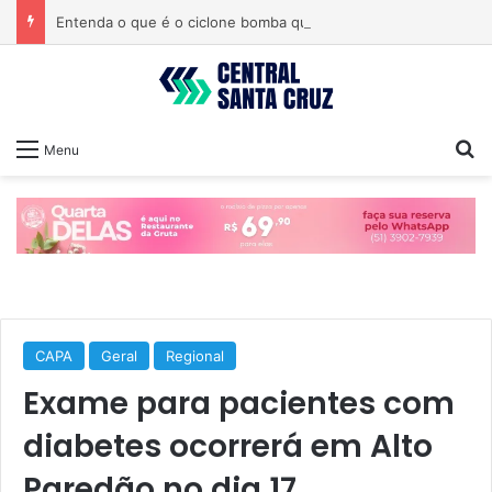
Entenda o que é o ciclone bomba que pode atingir o Sul do país
Pr
Menu
CAPA
Geral
Regional
Exame para pacientes com
diabetes ocorrerá em Alto
Paredão no dia 17