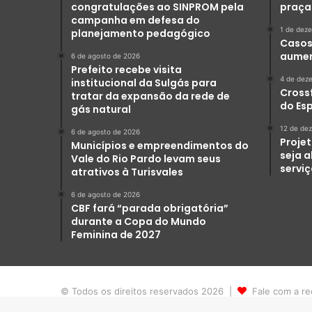
congratulações ao SINPROM pela
praça
campanha em defesa do
1 de dez
planejamento pedagógico
Casos 
aumen
6 de agosto de 2026
Prefeito recebe visita
4 de dez
institucional da Sulgás para
Crossf
tratar da expansão da rede de
do Es
gás natural
12 de de
6 de agosto de 2026
Projet
Municípios e empreendimentos do
seja 
Vale do Rio Pardo levam seus
servi
atrativos à Turisvales
6 de agosto de 2026
CBF fará “parada obrigatória”
durante a Copa do Mundo
Feminina de 2027
© Todos os direitos reservados 2026 |
Fale com a re