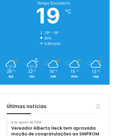
Tempo Encoberto
19
℃
28º - 19º
90%
0.86 km/h
28
22
16
15
13
℃
℃
℃
℃
℃
qui
sex
sáb
dom
seg
Últimas notícias
6 de agosto de 2026
Vereador Alberto Heck tem aprovada
moção de congratulações ao SINPROM