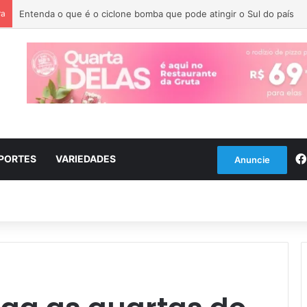
ra
Entenda o que é o ciclone bomba que pode atingir o Sul do país
PORTES
VARIEDADES
Anuncie