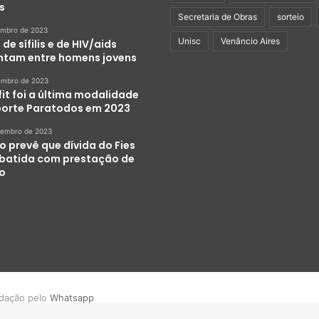
s
Secretaria de Obras
sorteio
embro de 2023
Unisc
Venâncio Aires
de sífilis e de HIV/aids
tam entre homens jovens
embro de 2023
it foi a última modalidade
porte Paratodos em 2023
zembro de 2023
o prevê que dívida do Fies
abatida com prestação de
ço
dação pelo
Whatsapp