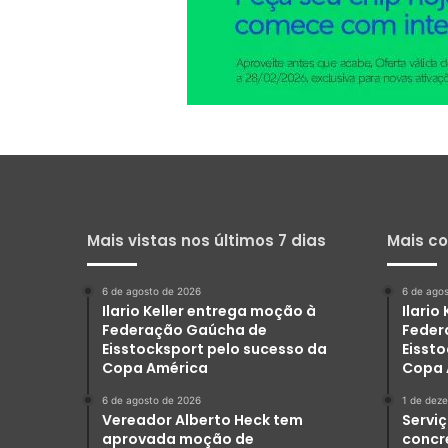
Mais vistas nos últimos 7 dias
Mais c
6 de agosto de 2026
6 de ago
Ilario Keller entrega moção à
Ilario
Federação Gaúcha de
Feder
Eisstocksport pelo sucesso da
Eisst
Copa América
Copa 
6 de agosto de 2026
1 de dez
Vereador Alberto Heck tem
Serviç
aprovada moção de
concr