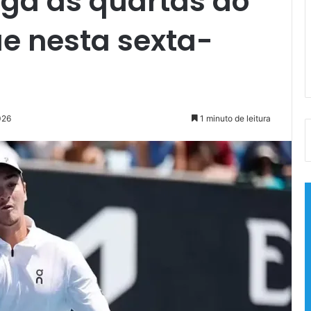
oga as quartas do
e nesta sexta-
026
1 minuto de leitura