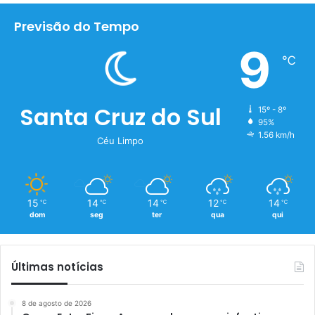
Previsão do Tempo
9
℃
Santa Cruz do Sul
15º - 8º
95%
1.56 km/h
Céu Limpo
15
14
14
12
14
℃
℃
℃
℃
℃
dom
seg
ter
qua
qui
Últimas notícias
8 de agosto de 2026