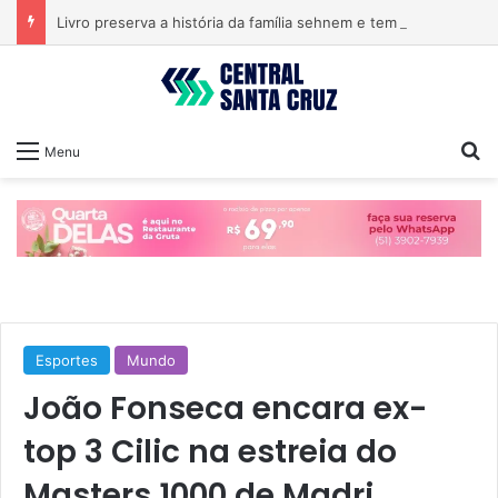
Livro preserva a história da família sehnem e tem lançamento em encontro familiar
Pr
Menu
Esportes
Mundo
João Fonseca encara ex-
top 3 Cilic na estreia do
Masters 1000 de Madri