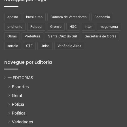
aposta
brasileirao
Câmara de Vereadores
Economia
enchente
Futebol
Gremio
HSC
Inter
mega-sena
Obras
Prefeitura
Santa Cruz do Sul
Secretaria de Obras
sorteio
STF
Unisc
Venâncio Aires
Navegue por Editoria
— EDITORIAS
Esportes
Geral
Polícia
Política
Variedades